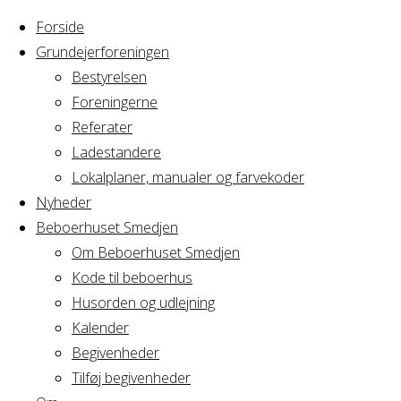
Forside
Grundejerforeningen
Bestyrelsen
Foreningerne
Home
Referater
Arrangement
Sang
Ladestandere
Lokalplaner, manualer og farvekoder
Sang
Nyheder
Beboerhuset Smedjen
Om Beboerhuset Smedjen
Kode til beboerhus
Hvornår
Husorden og udlejning
Kalender
Begivenheder
24/10/2016
Tilføj begivenheder
19:00 - 21:45