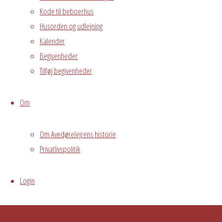
Kode til beboerhus
Husorden og udlejning
Kalender
Begivenheder
Tilføj begivenheder
Om
Om Avedørelejrens historie
Privatlivspolitik
Login