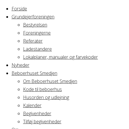
Forside
Grundejerforeningen
Bestyrelsen
Foreningerne
Home
Om
Referater
Ladestandere
Om
Lokalplaner, manualer og farvekoder
Nyheder
Beboerhuset Smedjen
Avedørelejr
Om Beboerhuset Smedjen
Kode til beboerhus
Husorden og udlejning
Avedørelejren blev bygget i årene 19
Kalender
indgående forstudier af specielt Kaste
Begivenheder
Avedørelejren var som udgangspunkt 
Tilføj begivenheder
betydeligt dårligere end hvad man v