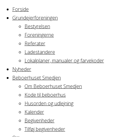
Forside
Grundejerforeningen
Bestyrelsen
Foreningerne
Home
Lokalplaner,
Referater
manualer og
Ladestandere
Lokalplaner,
farvekoder
Lokalplaner, manualer og farvekoder
Nyheder
Beboerhuset Smedjen
manualer
Om Beboerhuset Smedjen
Kode til beboerhus
og
Husorden og udlejning
Kalender
Begivenheder
farvekoder
Tilføj begivenheder