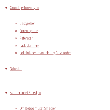
Grundejerforeningen
Bestyrelsen
Kommuneplan Hvidovre kommune
Foreningerne
Kommuneplan 2016
Referater
Ladestandere
Lokalplaner, manualer og farvekoder
Ordensregler, Designmanual, Grøn Manu
Nyheder
Ordensregler for GRAVL
Designsmanual (Indarbejdet i Lokal
Grøn manual (Indarbejdet i lokalpla
Beboerhuset Smedjen
Om Beboerhuset Smedjen
Farvekoder på f.eks den røde farve der b