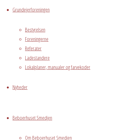
Grundejerforeningen
Grundejerforeningen Avedørelejren blev 
Grundejerforeningen medvirker til sikr
Bestyrelsen
bestemmelser og ejer i øvrigt alle fæll
Foreningerne
Grundejerforeningen varetager også drif
Referater
Grundejerforeningen driver med start i 
Ladestandere
Lokalplaner, manualer og farvekoder
Større aktiviteter på grundejerforenin
Ønsker man at flytte til Avedørelejren e
Nyheder
enkelte ejer- og andelsboligforeninger d
Har man spørgsmål i forh.t. login, bruge
Beboerhuset Smedjen
Om Beboerhuset Smedjen