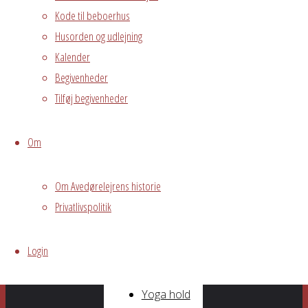
Grøn
Kode til beboerhus
gruppe
-
Husorden og udlejning
21/10/2026
Kalender
- 16:00 -
Begivenheder
21:00
Tilføj begivenheder
Yoga hold
13
-
05/11/2026
Om
- 19:00 -
20:30
Om Avedørelejrens historie
Yoga hold
Privatlivspolitik
13
-
19/11/2026
Login
- 19:00 -
20:30
Yoga hold