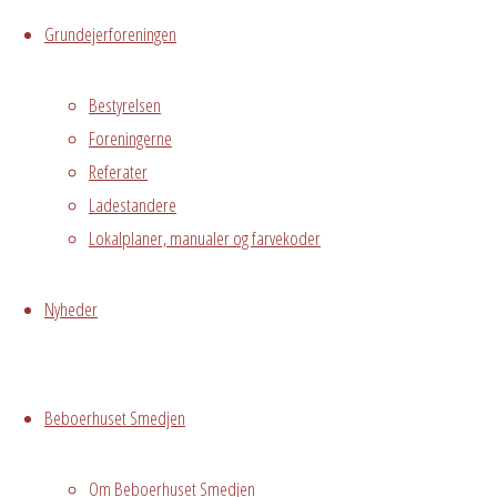
kan deltage
Grundejerforeningen
Kommende
Bestyrelsen
Foreningerne
Referater
Arrangementer
Ladestandere
Lokalplaner, manualer og farvekoder
Yoga hold
Nyheder
12
-
03/09/2026
- 19:00 -
20:30
Beboerhuset Smedjen
Ukrainsk
aften ved
Om Beboerhuset Smedjen