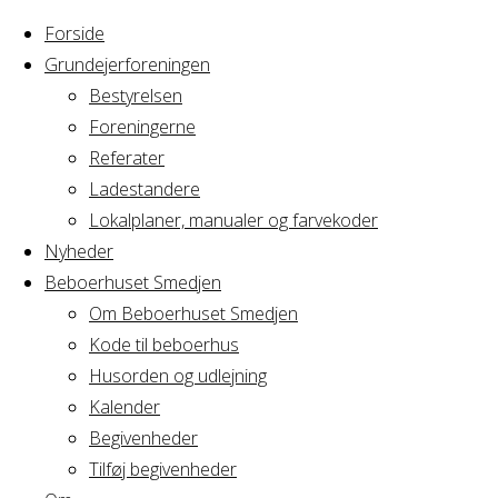
Forside
Grundejerforeningen
Bestyrelsen
Foreningerne
Home
Fredagsbar
Referater
Ladestandere
Fælles
Lokalplaner, manualer og farvekoder
Nyheder
Beboerhuset Smedjen
arrangement
Om Beboerhuset Smedjen
Kode til beboerhus
Husorden og udlejning
Kalender
Næste
Begivenheder
Tilføj begivenheder