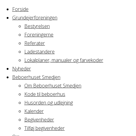
Forside
Grundejerforeningen
Bestyrelsen
Foreningerne
Home
Arrangement
Referater
Yoga hold 13
Ladestandere
Yoga
Lokalplaner, manualer og farvekoder
Nyheder
Beboerhuset Smedjen
hold
Om Beboerhuset Smedjen
Kode til beboerhus
13
Husorden og udlejning
Kalender
Begivenheder
Tilføj begivenheder