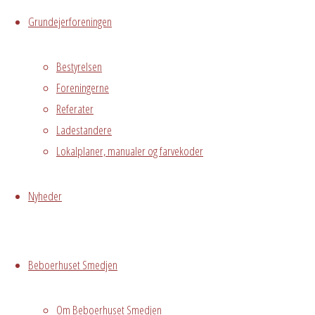
Grundejerforeningen
Hele Smedjen
Østre
Bestyrelsen
Messegade 5,
Foreningerne
Hvidovre
Referater
Ladestandere
Begivenhedstype
Lokalplaner, manualer og farvekoder
Nyheder
Fælles
arrangement
Grundejerforeningen
Beboerhuset Smedjen
Oversigt
Avedørelejren •
Avedørelejren •
Registrer
Om Beboerhuset Smedjen