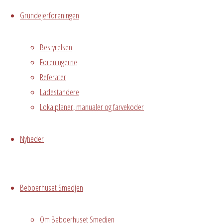
Hvor
Grundejerforeningen
Bestyrelsen
Hele Smedjen
Foreningerne
Østre
Referater
Messegade 5,
Ladestandere
Hvidovre
Lokalplaner, manualer og farvekoder
Begivenhedstype
Nyheder
Fælles
Beboerhuset Smedjen
arrangement
Om Beboerhuset Smedjen
Elsebeth