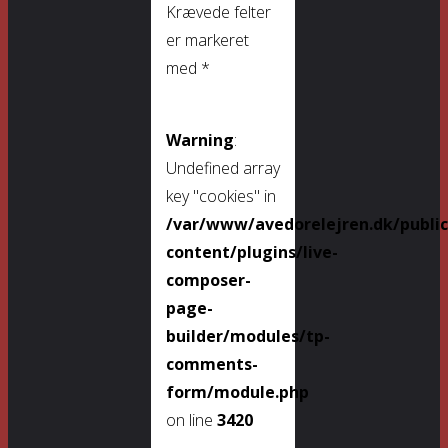
Krævede felter
er markeret
med
*
Warning
:
Undefined array
key "cookies" in
/var/www/avedorelejren.dk/publi
content/plugins/live-
composer-
page-
builder/modules/tp-
comments-
form/module.php
on line
3420