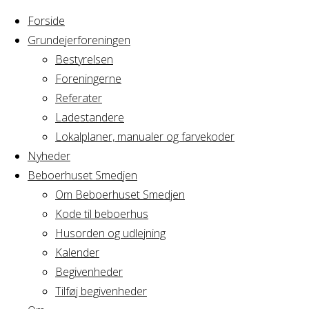
Forside
Grundejerforeningen
Bestyrelsen
Foreningerne
Referater
Ladestandere
Lokalplaner, manualer og farvekoder
Nyheder
Beboerhuset Smedjen
Om Beboerhuset Smedjen
Kode til beboerhus
Husorden og udlejning
Home
Arrangement
Kalender
Grillfrest
Begivenheder
Grillfrest
Tilføj begivenheder