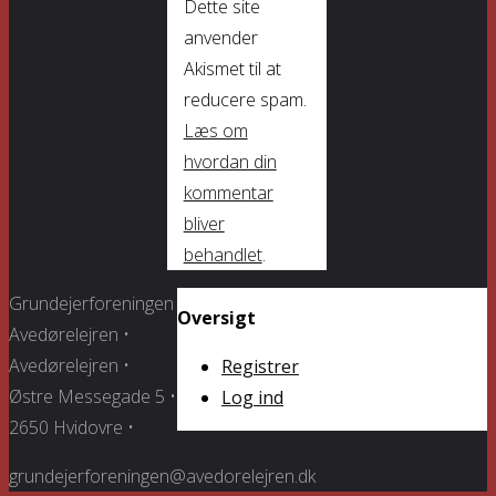
Dette site
anvender
Akismet til at
reducere spam.
Læs om
hvordan din
kommentar
bliver
behandlet
.
Grundejerforeningen
Oversigt
Avedørelejren •
Avedørelejren •
Registrer
Østre Messegade 5 •
Log ind
2650 Hvidovre •
grundejerforeningen@avedorelejren.dk