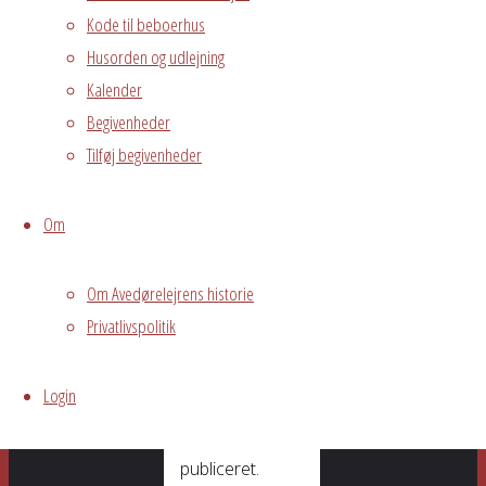
Kode til beboerhus
Jonsson
Husorden og udlejning
Kalender
Skriv
Begivenheder
Tilføj begivenheder
et
Om
svar
Om Avedørelejrens historie
Privatlivspolitik
Din e-
Login
mailadresse vil
ikke blive
publiceret.