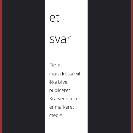
et
svar
Din e-
mailadresse vil
ikke blive
publiceret.
Krævede felter
er markeret
med
*