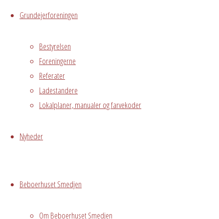
i Avedørelejren,
Grundejerforeningen
som har lyst til
at slappe af i
Bestyrelsen
hyggelige
Foreningerne
omgivelser
Referater
sammen med
Ladestandere
øvrige beboere.
Lokalplaner, manualer og farvekoder
I Fredagsbaren
er der mulighed
Nyheder
for at skabe nye
alliancer, stifte
venskaber og få
Beboerhuset Smedjen
talt med dine
naboer.
Om Beboerhuset Smedjen