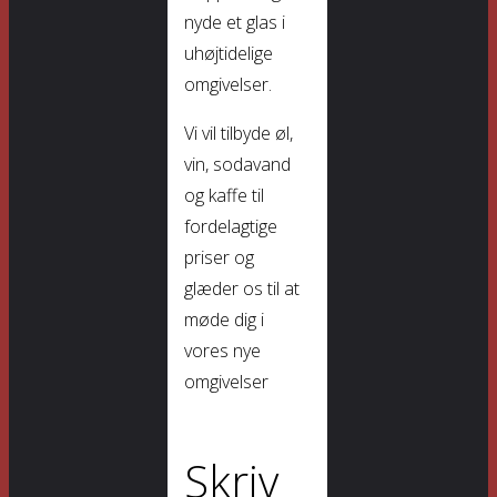
nyde et glas i
uhøjtidelige
omgivelser.
Vi vil tilbyde øl,
vin, sodavand
og kaffe til
fordelagtige
priser og
glæder os til at
møde dig i
vores nye
omgivelser
Skriv