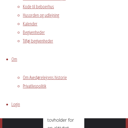
Du kan slappe
Kode til beboerhus
af til et glas øl,
Husorden og udlejning
vin eller kop
Kalender
kaffe og
Begivenheder
samtidigt møde
ildsjæle fra
Tilføj begivenheder
Avedørelejren.
Du får også
Om
mulighed for at
byde ind med
Om Avedørelejrens historie
forslag til
Privatlivspolitik
kommende
aktiviteter og du
Login
har chancen for
selv at være
tovholder for