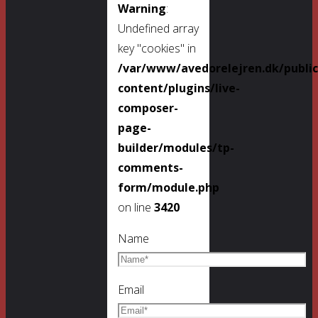
Warning
:
Undefined array
key "cookies" in
/var/www/avedorelejren.dk/publi
content/plugins/live-
composer-
page-
builder/modules/tp-
comments-
form/module.php
on line
3420
Name
Email