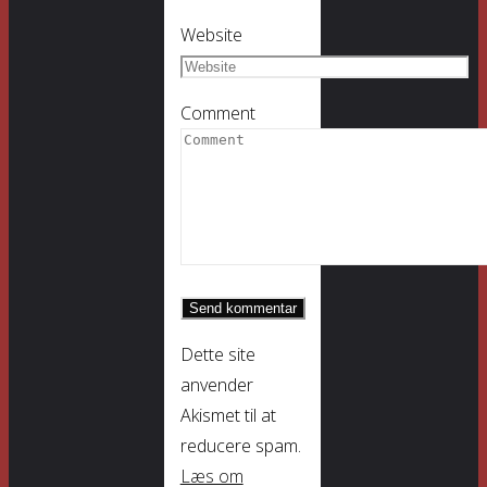
Website
Comment
Dette site
anvender
Akismet til at
reducere spam.
Læs om