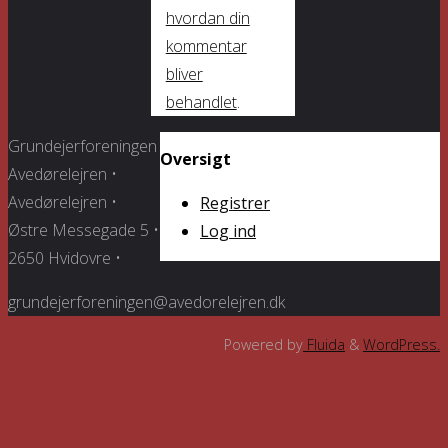
hvordan din
kommentar
bliver
behandlet
.
Grundejerforeningen
Oversigt
Avedørelejren •
Avedørelejren •
Registrer
Østre Messegade 5 •
Log ind
2650 Hvidovre •
grundejerforeningen@avedorelejren.dk
Powered by
Fluida
&
WordPress.