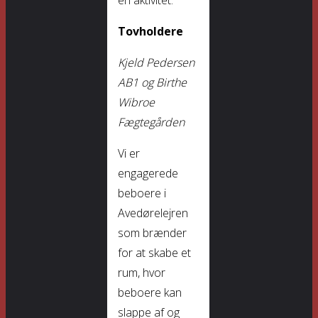
en aktivitet.
Tovholdere
Kjeld Pedersen
AB1 og Birthe
Wibroe
Fægtegården
Vi er
engagerede
beboere i
Avedørelejren
som brænder
for at skabe et
rum, hvor
beboere kan
slappe af og