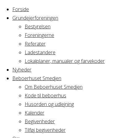
Forside
Grundejerforeningen
Bestyrelsen
Foreningerne
Home
Arrangement
Referater
Fredagsbar
Ladestandere
Fredagsbar
Lokalplaner, manualer og farvekoder
Nyheder
Beboerhuset Smedjen
Om Beboerhuset Smedjen
Hvornår
Kode til beboerhus
Husorden og udlejning
Kalender
Begivenheder
10/02/2017
Tilføj begivenheder
17:00 - 21:00