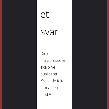
et
svar
Din e-
mailadresse vil
ikke blive
publiceret.
Krævede felter
er markeret
med
*