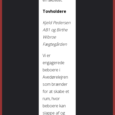
en aktivitet.
Tovholdere
Kjeld Pedersen
AB1 og Birthe
Wibroe
Fægtegården
Vi er
engagerede
beboere i
Avedørelejren
som brænder
for at skabe et
rum, hvor
beboere kan
slappe af og