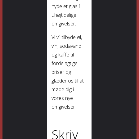
nyde et glas i
uhøjtidelige
omgivelser.
Vi vil tilbyde øl,
vin, sodavand
og kaffe til
fordelagtige
priser og
glæder os til at
møde dig i
vores nye
omgivelser
Skriv