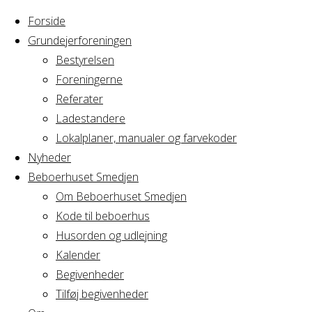
Forside
Grundejerforeningen
Bestyrelsen
Foreningerne
Home
Arrangement
Referater
Fredagsbar
Ladestandere
Fredagsbar
Lokalplaner, manualer og farvekoder
Nyheder
Beboerhuset Smedjen
Om Beboerhuset Smedjen
Hvornår
Kode til beboerhus
Husorden og udlejning
Kalender
Begivenheder
16/12/2016
Tilføj begivenheder
17:00 - 21:00