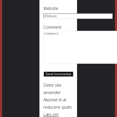
Website
Comment
Dette site
anvender
Akismet til at
reducere spam.
Læs om