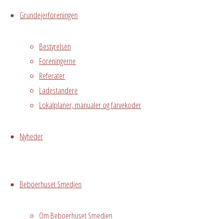
i Avedørelejren,
Grundejerforeningen
som har lyst til
at slappe af i
Bestyrelsen
hyggelige
Foreningerne
omgivelser
Referater
sammen med
Ladestandere
øvrige beboere.
Lokalplaner, manualer og farvekoder
I Fredagsbaren
er der mulighed
Nyheder
for at skabe nye
alliancer, stifte
venskaber og få
Beboerhuset Smedjen
talt med dine
naboer.
Om Beboerhuset Smedjen