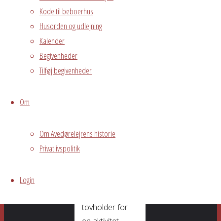
Du kan slappe
Kode til beboerhus
af til et glas øl,
Husorden og udlejning
vin eller kop
Kalender
kaffe og
Begivenheder
samtidigt møde
ildsjæle fra
Tilføj begivenheder
Avedørelejren.
Du får også
Om
mulighed for at
byde ind med
Om Avedørelejrens historie
forslag til
Privatlivspolitik
kommende
aktiviteter og du
Login
har chancen for
selv at være
tovholder for