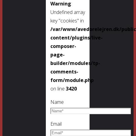
Warning
:
Undefined array
key "cookies" in
/var/www/avedorelejren.dk/publi
content/plugins/live-
composer-
page-
builder/modules/tp-
comments-
form/module.php
on line
3420
Name
Email