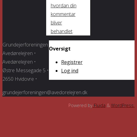
hvordan din
kommentar
bliver
behandlet
.
Grundejerforeningen
Oversigt
Avedørelejren •
Avedørelejren •
Registrer
Østre Messegade 5 •
Log ind
2650 Hvidovre •
grundejerforeningen@avedorelejren.dk
Powered by
Fluida
&
WordPress.