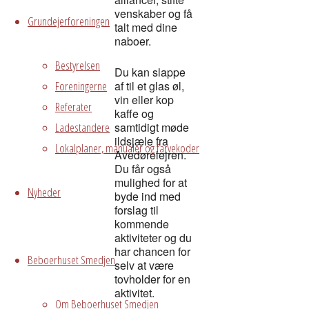
venskaber og få
Grundejerforeningen
talt med dine
naboer.
Bestyrelsen
Du kan slappe
Foreningerne
af til et glas øl,
vin eller kop
Referater
kaffe og
Ladestandere
samtidigt møde
ildsjæle fra
Lokalplaner, manualer og farvekoder
Avedørelejren.
Du får også
mulighed for at
Nyheder
byde ind med
forslag til
kommende
aktiviteter og du
har chancen for
Beboerhuset Smedjen
selv at være
tovholder for en
aktivitet.
Om Beboerhuset Smedjen