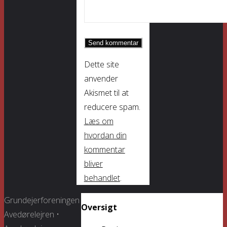
Dette site
anvender
Akismet til at
reducere spam.
Læs om
hvordan din
kommentar
bliver
behandlet
.
Grundejerforeningen
Oversigt
Avedørelejren •