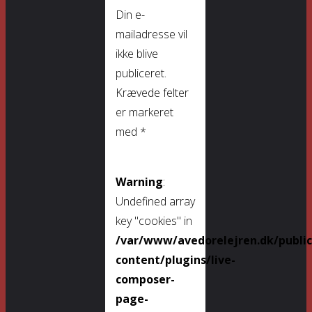
Din e-
mailadresse vil
ikke blive
publiceret.
Krævede felter
er markeret
med
*
Warning
:
Undefined array
key "cookies" in
/var/www/avedorelejren.dk/publi
content/plugins/live-
composer-
page-