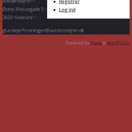
Avedørelejren •
Registrer
Østre Messegade 5 •
Log ind
2650 Hvidovre •
grundejerforeningen@avedorelejren.dk
Powered by
Fluida
&
WordPress.