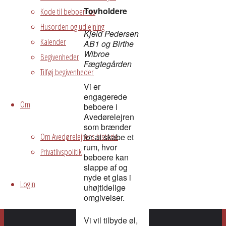
Tovholdere
Kode til beboerhus
Husorden og udlejning
Kjeld Pedersen
Kalender
AB1 og Birthe
Wibroe
Begivenheder
Fægtegården
Tilføj begivenheder
Vi er
engagerede
Om
beboere i
Avedørelejren
som brænder
Om Avedørelejrens historie
for at skabe et
rum, hvor
Privatlivspolitik
beboere kan
slappe af og
nyde et glas i
Login
uhøjtidelige
omgivelser.
Vi vil tilbyde øl,