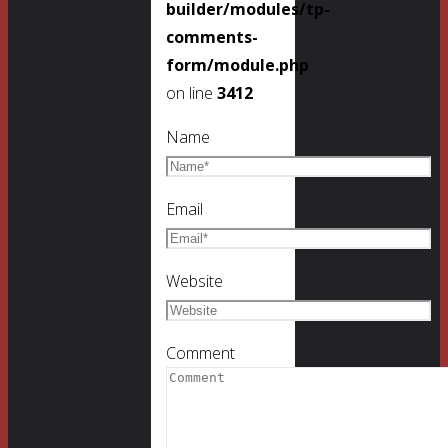
builder/modules/tp-
comments-
form/module.php
on line
3412
Name
Email
Website
Comment