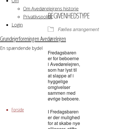
Om
Download ICS
Google Kalender
iCalendar
Office 365
Outloo
Om Avedørelejrens historie
BEGIVENHEDSTYPE
Privatlivspolitik
Login
Fælles arrangement
Grundejerforeningen Avedørelejren
En spændende bydel
Fredagsbaren
er for beboerne
i Avedørelejren,
som har lyst til
at slappe af i
hyggelige
omgivelser
sammen med
øvrige beboere.
Skip
to
Forside
I Fredagsbaren
content
er der mulighed
for at skabe nye
alliancer, stifte