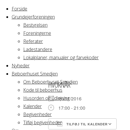
Forside
Grundejerforeningen
Bestyrelsen
Foreningerne
Home
Arrangement
Referater
Fredagsbar
Ladestandere
Fredagsbar
Lokalplaner, manualer og farvekoder
Nyheder
Beboerhuset Smedjen
Om Beboerhuset Smedjen
HVORNÅR
Kode til beboerhus
Husorden og udlejning
25/11/2016
Kalender
17:00 - 21:00
Begivenheder
Tilføj begivenheder
TILFØJ TIL KALENDER