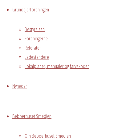
i Avedørelejren,
Grundejerforeningen
som har lyst til
at slappe af i
Bestyrelsen
hyggelige
Foreningerne
omgivelser
Referater
sammen med
Ladestandere
øvrige beboere.
Lokalplaner, manualer og farvekoder
I Fredagsbaren
er der mulighed
Nyheder
for at skabe nye
alliancer, stifte
venskaber og få
Beboerhuset Smedjen
talt med dine
naboer.
Om Beboerhuset Smedjen