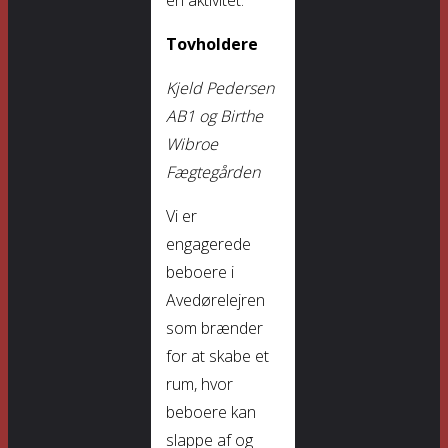
en aktivitet.
Tovholdere
Kjeld Pedersen
AB1 og Birthe
Wibroe
Fægtegården
Vi er
engagerede
beboere i
Avedørelejren
som brænder
for at skabe et
rum, hvor
beboere kan
slappe af og