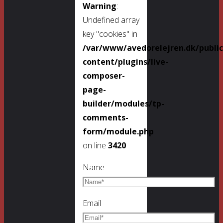
Warning
:
Undefined array
key "cookies" in
/var/www/avedorelejren.dk/publi
content/plugins/live-
composer-
page-
builder/modules/tp-
comments-
form/module.php
on line
3420
Name
Email