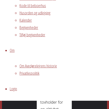
Du kan slappe
Kode til beboerhus
af til et glas øl,
Husorden og udlejning
vin eller kop
Kalender
kaffe og
Begivenheder
samtidigt møde
ildsjæle fra
Tilføj begivenheder
Avedørelejren.
Du får også
Om
mulighed for at
byde ind med
Om Avedørelejrens historie
forslag til
Privatlivspolitik
kommende
aktiviteter og du
Login
har chancen for
selv at være
tovholder for