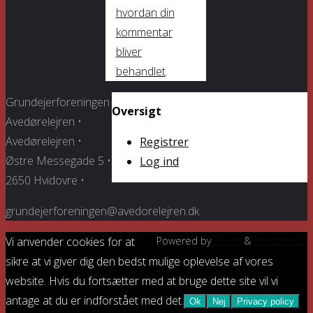
hvordan din
kommentar
bliver
behandlet
.
Grundejerforeningen
Oversigt
Avedørelejren •
Avedørelejren •
Registrer
Østre Messegade 5 •
Log ind
2650 Hvidovre •
grundejerforeningen@avedorelejren.dk
Vi anvender cookies for at
Powered by
Fluida
&
WordPress.
sikre at vi giver dig den bedst mulige oplevelse af vores
website. Hvis du fortsætter med at bruge dette site vil vi
antage at du er indforstået med det.
Ok
Nej
Privacy policy