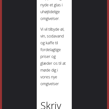
nyde et glas i
uhøjtidelige
omgivelser.
Vi vil tilbyde øl,
vin, sodavand
og kaffe til
fordelagtige
priser og
glæder os til at
møde dig i
vores nye
omgivelser
Skriv