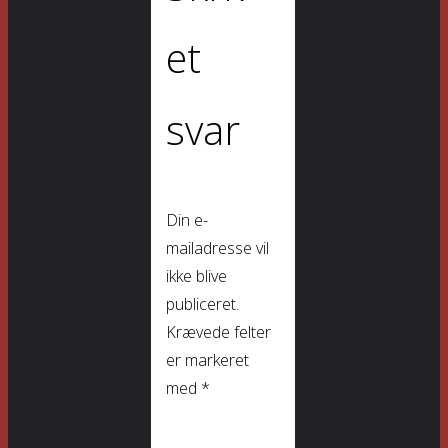
et
svar
Din e-
mailadresse vil
ikke blive
publiceret.
Krævede felter
er markeret
med
*