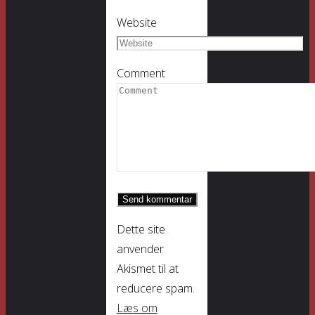
Website
Comment
Dette site
anvender
Akismet til at
reducere spam.
Læs om