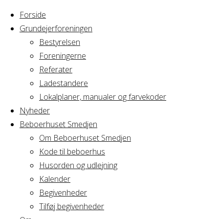
Forside
Grundejerforeningen
Bestyrelsen
Foreningerne
Home
Arrangement
Referater
Fredagsbar
Ladestandere
Fredagsbar
Lokalplaner, manualer og farvekoder
Nyheder
Beboerhuset Smedjen
Om Beboerhuset Smedjen
Hvornår
Kode til beboerhus
Husorden og udlejning
Kalender
Begivenheder
04/11/2016
Tilføj begivenheder
17:00 - 21:00