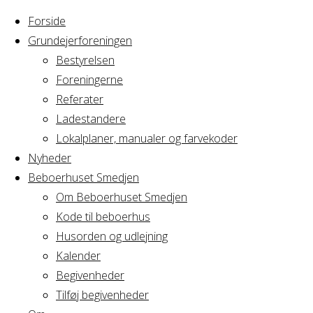
Forside
Grundejerforeningen
Bestyrelsen
Foreningerne
Home
Referater
Arrangement
Fredagsbar
Ladestandere
Lokalplaner, manualer og farvekoder
Fredagsbar
Nyheder
Beboerhuset Smedjen
Om Beboerhuset Smedjen
Kode til beboerhus
Hvornår
Husorden og udlejning
Kalender
Begivenheder
30/03/2018
Tilføj begivenheder
18:00 - 21:00