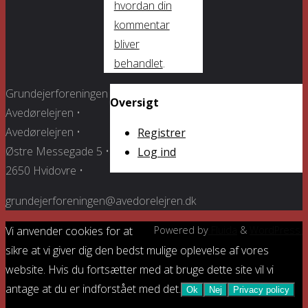
hvordan din
kommentar
bliver
behandlet
.
Grundejerforeningen
Oversigt
Avedørelejren •
Avedørelejren •
Registrer
Østre Messegade 5 •
Log ind
2650 Hvidovre •
grundejerforeningen@avedorelejren.dk
Vi anvender cookies for at
Powered by
Fluida
&
WordPress.
sikre at vi giver dig den bedst mulige oplevelse af vores
website. Hvis du fortsætter med at bruge dette site vil vi
antage at du er indforstået med det.
Ok
Nej
Privacy policy