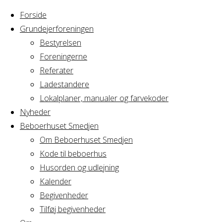
Forside
Grundejerforeningen
Bestyrelsen
Foreningerne
Home
Arrangement
Referater
Fredagsbar
Ladestandere
Fredagsbar
Lokalplaner, manualer og farvekoder
Nyheder
Beboerhuset Smedjen
Om Beboerhuset Smedjen
Hvornår
Kode til beboerhus
Husorden og udlejning
Kalender
Begivenheder
29/12/2017
Tilføj begivenheder
18:00 - 21:00