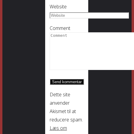
Website
Comment
Dette site
anvender
Akismet til at
reducere spam.
Læs om