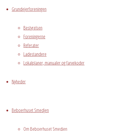
Grundejerforeningen
Begivenhedstype
Bestyrelsen
Foreningerne
Fælles
Referater
arrangement
Ladestandere
Lokalplaner, manualer og farvekoder
Fredagsbar
med hyggeligt
samvær og
Nyheder
drikkevarer til
lave priser
Beboerhuset Smedjen
Skriv
Om Beboerhuset Smedjen