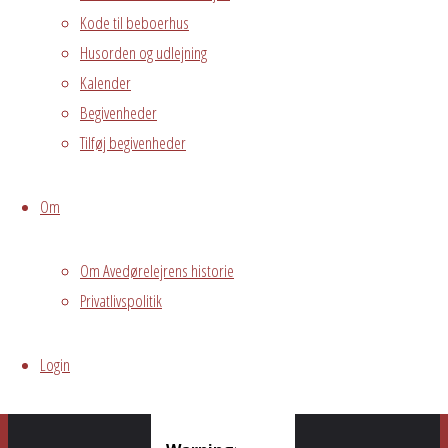
Kode til beboerhus
et
Husorden og udlejning
Kalender
svar
Begivenheder
Tilføj begivenheder
Om
Din e-
mailadresse vil
ikke blive
Om Avedørelejrens historie
publiceret.
Privatlivspolitik
Krævede felter
er markeret
Login
med
*