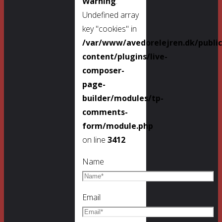
Warning
:
Undefined array
key "cookies" in
/var/www/avedorelejren.dk/publi
content/plugins/live-
composer-
page-
builder/modules/tp-
comments-
form/module.php
on line
3412
Name
Email