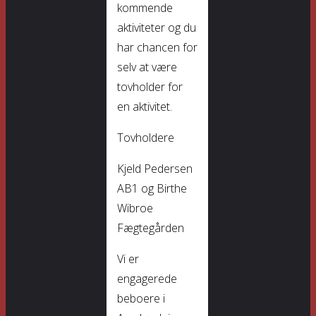
kommende
aktiviteter og du
har chancen for
selv at være
tovholder for
en aktivitet.
Tovholdere
Kjeld Pedersen
AB1 og Birthe
Wibroe
Fægtegården
Vi er
engagerede
beboere i