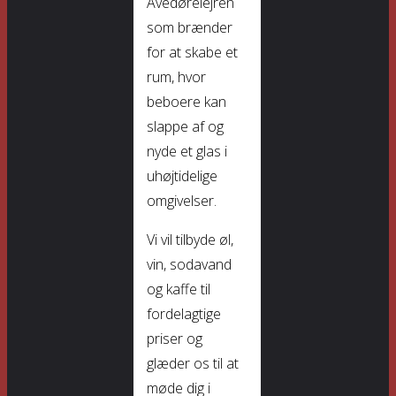
Avedørelejren
som brænder
for at skabe et
rum, hvor
beboere kan
slappe af og
nyde et glas i
uhøjtidelige
omgivelser.
Vi vil tilbyde øl,
vin, sodavand
og kaffe til
fordelagtige
priser og
glæder os til at
møde dig i