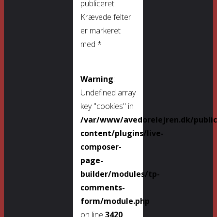
publiceret.
Krævede felter
er markeret
med
*
Warning
:
Undefined array
key "cookies" in
/var/www/avedorelejren.dk/publi
content/plugins/live-
composer-
page-
builder/modules/tp-
comments-
form/module.php
on line
3420