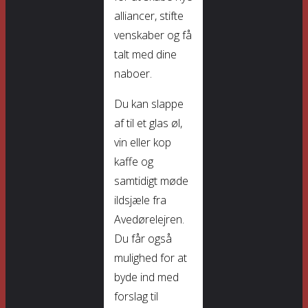
alliancer, stifte
venskaber og få
talt med dine
naboer.
Du kan slappe
af til et glas øl,
vin eller kop
kaffe og
samtidigt møde
ildsjæle fra
Avedørelejren.
Du får også
mulighed for at
byde ind med
forslag til