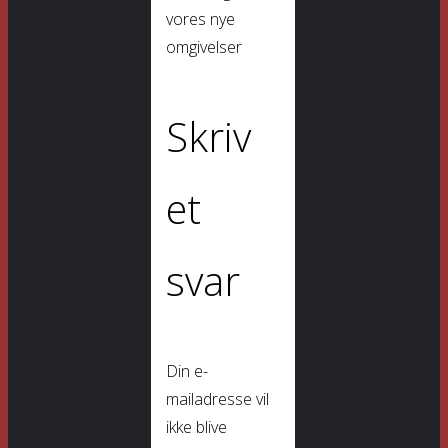
vores nye
omgivelser
Skriv
et
svar
Din e-
mailadresse vil
ikke blive