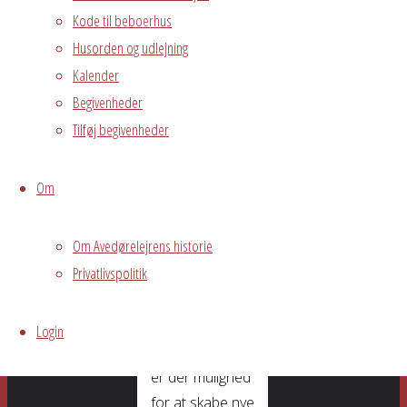
Kode til beboerhus
Fælles
Husorden og udlejning
arrangement
Kalender
Begivenheder
Fredagsbaren
Tilføj begivenheder
er for beboerne
i Avedørelejren,
som har lyst til
Om
at slappe af i
hyggelige
Om Avedørelejrens historie
omgivelser
Privatlivspolitik
sammen med
øvrige beboere.
Login
I Fredagsbaren
er der mulighed
for at skabe nye