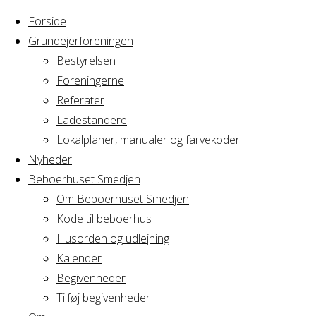
Forside
Grundejerforeningen
Bestyrelsen
Foreningerne
Home
Arrangement
Referater
Fredags cafe &
Ladestandere
bar
Lokalplaner, manualer og farvekoder
Nyheder
Fredags
Beboerhuset Smedjen
Om Beboerhuset Smedjen
Kode til beboerhus
cafe &
Husorden og udlejning
Kalender
bar
Begivenheder
Tilføj begivenheder