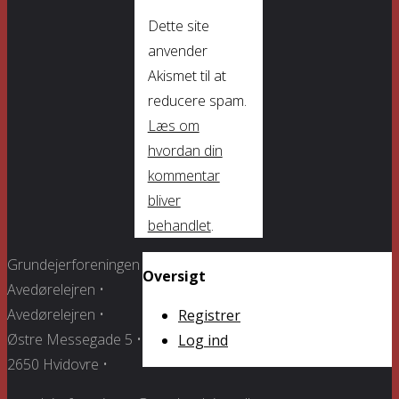
Dette site
anvender
Akismet til at
reducere spam.
Læs om
hvordan din
kommentar
bliver
behandlet
.
Grundejerforeningen
Oversigt
Avedørelejren •
Avedørelejren •
Registrer
Østre Messegade 5 •
Log ind
2650 Hvidovre •