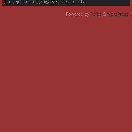
grundejerforeningen@avedorelejren.dk
Powered by
Fluida
&
WordPress.