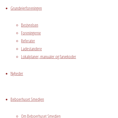
Live
Grundejerforeningen
Hvor
Bestyrelsen
Foreningerne
Referater
Ladestandere
Stuen
Østre
Lokalplaner, manualer og farvekoder
Messegade 5,
Avedørelejren,
Nyheder
Hvidovre, DK,
2650
Beboerhuset Smedjen
Begivenhedstype
Om Beboerhuset Smedjen