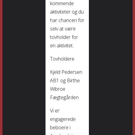
kommende
aktiviteter og du
har chancen for
selv at være
tovholder for
en aktivitet.
Tovholdere
Kjeld Pedersen
AB1 og Birthe
Wibroe
Fægtegården
Vi er
engagerede
beboere i