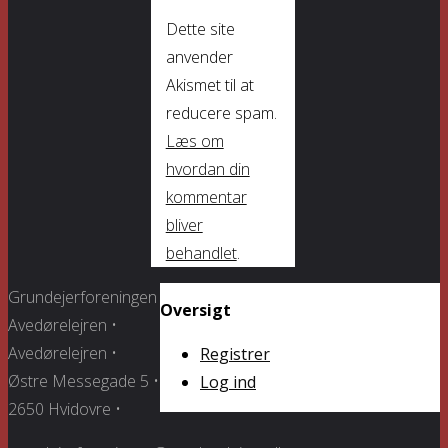
Dette site
anvender
Akismet til at
reducere spam.
Læs om
hvordan din
kommentar
bliver
behandlet
.
Grundejerforeningen
Oversigt
Avedørelejren •
Avedørelejren •
Registrer
Østre Messegade 5 •
Log ind
2650 Hvidovre •