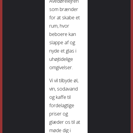
Avedørelejren
som brænder
for at skabe et
rum, hvor
beboere kan
slappe af og
nyde et glas i
uhøjtidelige
omgivelser.
Vi vil tilbyde øl,
vin, sodavand
og kaffe til
fordelagtige
priser og
glæder os til at
møde dig i