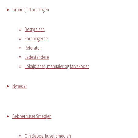
Live
Grundejerforeningen
Hvor
Bestyrelsen
Foreningerne
Referater
Ladestandere
Stuen
Østre
Lokalplaner, manualer og farvekoder
Messegade 5,
Avedørelejren,
Nyheder
Hvidovre, DK,
2650
Beboerhuset Smedjen
Begivenhedstype
Om Beboerhuset Smedjen