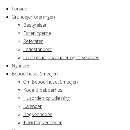
Forside
Grundejerforeningen
Bestyrelsen
Foreningerne
Home
Arrangement
Referater
Fredags cafe &
Ladestandere
bar
Lokalplaner, manualer og farvekoder
Nyheder
Fredags
Beboerhuset Smedjen
Om Beboerhuset Smedjen
Kode til beboerhus
cafe &
Husorden og udlejning
Kalender
bar
Begivenheder
Tilføj begivenheder