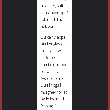
alliancer, stifte
venskaber og få
talt med dine
naboer.
Du kan slappe
af til et glas øl,
vin eller kop
kaffe og
samtidigt møde
ildsjæle fra
Avedørelejren.
Du får også
mulighed for at
byde ind med
forslag til