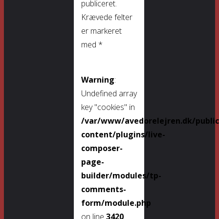
publiceret.
Krævede felter
er markeret
med
*
Warning
:
Undefined array
key "cookies" in
/var/www/avedorelejren.dk/publi
content/plugins/live-
composer-
page-
builder/modules/tp-
comments-
form/module.php
on line
3420