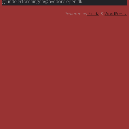
grundejerforeningen@avedorelejren.dk
Powered by
Fluida
&
WordPress.