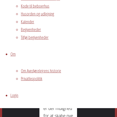
Kode til beboerhus
Fælles
Husorden og udlejning
arrangement
Kalender
Begivenheder
Fredagsbaren
Tilføj begivenheder
er for beboerne
i Avedørelejren,
som har lyst til
Om
at slappe af i
hyggelige
Om Avedørelejrens historie
omgivelser
Privatlivspolitik
sammen med
øvrige beboere.
Login
I Fredagsbaren
er der mulighed
for at skabe nye