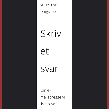
vores nye
omgivelser
Skriv
et
svar
Din e-
mailadresse vil
ikke blive