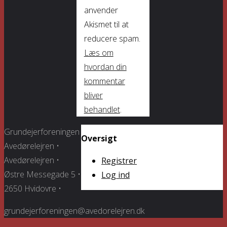
anvender
Akismet til at
reducere spam.
Læs om
hvordan din
kommentar
bliver
behandlet
.
Grundejerforeningen
Oversigt
Avedørelejren •
Avedørelejren •
Registrer
Østre Messegade 5 •
Log ind
2650 Hvidovre •
grundejerforeningen@avedorelejren.dk