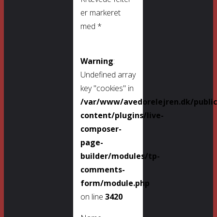
er markeret
med
*
Warning
:
Undefined array
key "cookies" in
/var/www/avedorelejren.dk/publi
content/plugins/live-
composer-
page-
builder/modules/tp-
comments-
form/module.php
on line
3420