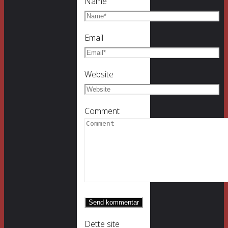
Name
Email
Website
Comment
Dette site