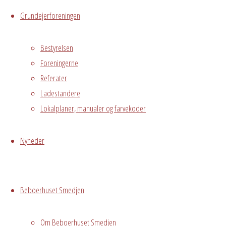
Kalender
Grundejerforeningen
iCalendar
Office
365
Outlook
Live
Bestyrelsen
Foreningerne
Referater
Hvor
Ladestandere
Lokalplaner, manualer og farvekoder
Stuen
Nyheder
Østre
Messegade 5,
Avedørelejren,
Hvidovre, DK,
Beboerhuset Smedjen
2650
Om Beboerhuset Smedjen