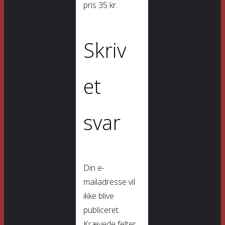
pris 35 kr.
Skriv
et
svar
Din e-
mailadresse vil
ikke blive
publiceret.
Krævede felter