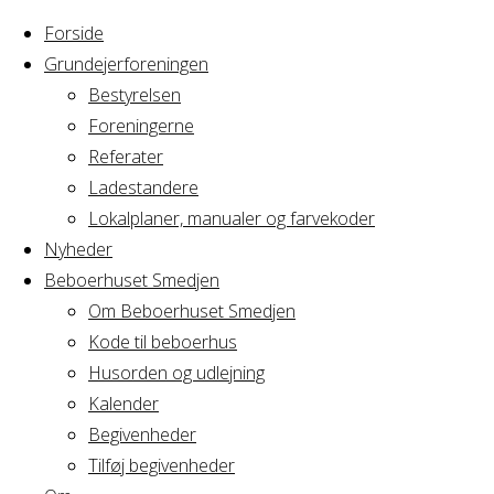
Forside
Grundejerforeningen
Bestyrelsen
Foreningerne
Home
Arrangement
Referater
850 km til fods i
Ladestandere
850
Spanien -
Lokalplaner, manualer og farvekoder
foredrag
Nyheder
Beboerhuset Smedjen
km til
Om Beboerhuset Smedjen
Kode til beboerhus
fods i
Husorden og udlejning
Kalender
Begivenheder
Spanien
Tilføj begivenheder