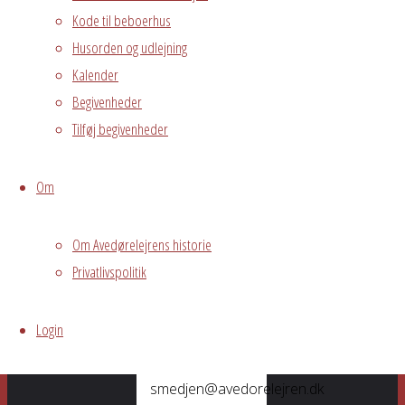
Begivenhedstype
Kode til beboerhus
Husorden og udlejning
Kalender
Begivenheder
Fælles
Tilføj begivenheder
arrangement
Spændende
Om
foredrag om
Camino
Om Avedørelejrens historie
vandring i
Privatlivspolitik
Spanien ved
Helle og Oddvar
Lindsel
Login
Tilmelding
smedjen@avedorelejren.dk