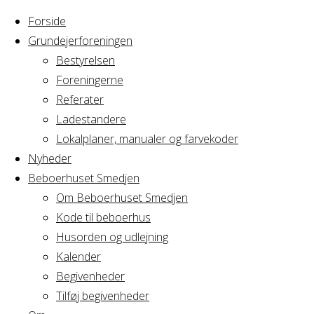
Forside
Grundejerforeningen
Bestyrelsen
Foreningerne
Home
Nyheder
Referater
Page 3
Ladestandere
Nyheder
Lokalplaner, manualer og farvekoder
Nyheder
Beboerhuset Smedjen
Om Beboerhuset Smedjen
Kode til beboerhus
Husorden og udlejning
Kalender
Begivenheder
Tilføj begivenheder