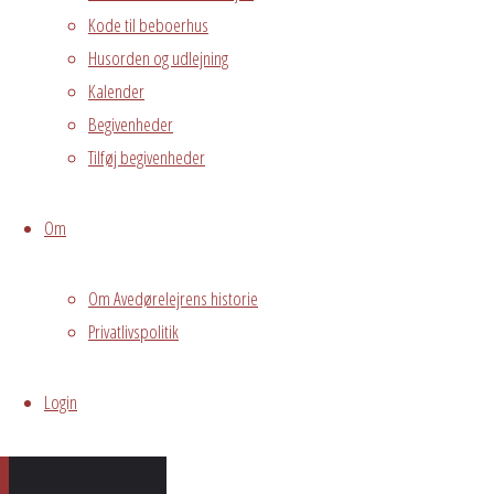
Kode til beboerhus
Husorden og udlejning
Kalender
Begivenheder
I år 
Tilføj begivenheder
Om
Om Avedørelejrens historie
Privatlivspolitik
Login
På siden 