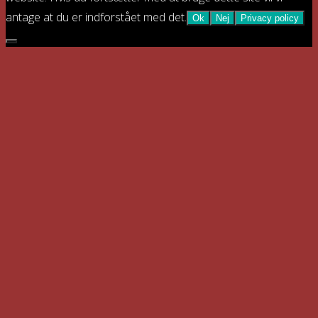
antage at du er indforstået med det.
Ok
Nej
Privacy policy