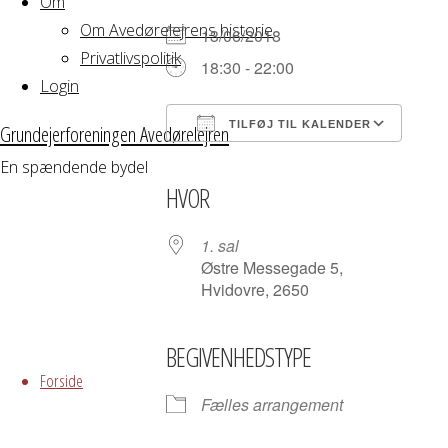
Om
Om Avedørelejrens historie
13/06/2018
Privatlivspolitik
18:30 - 22:00
Login
TILFØJ TIL KALENDER
Grundejerforeningen Avedørelejren
Download ICS
Google Kalender
iCalendar
Office 365
Outloo
En spændende bydel
HVOR
1. sal
Østre Messegade 5,
Hvidovre, 2650
Skip
BEGIVENHEDSTYPE
to
Forside
content
Fælles arrangement