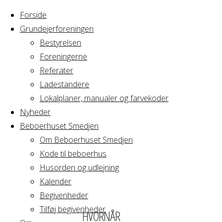
Forside
Grundejerforeningen
Bestyrelsen
Foreningerne
Home
Arrangement
Referater
Yoga &
Ladestandere
Yoga
Mindfulness
Lokalplaner, manualer og farvekoder
Nyheder
Beboerhuset Smedjen
&
Om Beboerhuset Smedjen
Kode til beboerhus
Mindfulness
Husorden og udlejning
Kalender
Begivenheder
Tilføj begivenheder
HVORNÅR