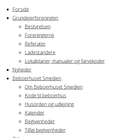
Forside
Grundejerforeningen
Bestyrelsen
Foreningerne
Home
Referater
Arrangement
Yoga & Mindfulness
Ladestandere
Lokalplaner, manualer og farvekoder
Yoga & Mindfulnes
Nyheder
Beboerhuset Smedjen
Om Beboerhuset Smedjen
Kode til beboerhus
Hvornår
Husorden og udlejning
Kalender
Begivenheder
23/01/2019
Tilføj begivenheder
18:30 - 20:30