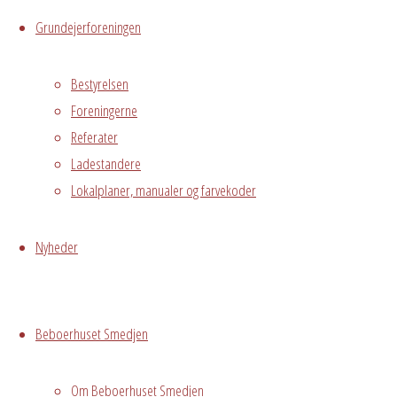
Grundejerforeningen
1. sal
Østre
Bestyrelsen
Messegade 5,
Foreningerne
Hvidovre, 2650
Referater
Ladestandere
Begivenhedstype
Lokalplaner, manualer og farvekoder
Nyheder
Fælles
arrangement
Grundejerforeningen
Beboerhuset Smedjen
Oversigt
Avedørelejren •
Avedørelejren •
Registrer
Om Beboerhuset Smedjen