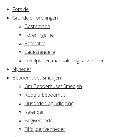
Forside
Grundejerforeningen
Bestyrelsen
Foreningerne
Home
Arrangement
Referater
Yoga &
Ladestandere
Yoga
Mindfulness
Lokalplaner, manualer og farvekoder
Nyheder
Beboerhuset Smedjen
&
Om Beboerhuset Smedjen
Kode til beboerhus
Mindfulness
Husorden og udlejning
Kalender
Begivenheder
Tilføj begivenheder