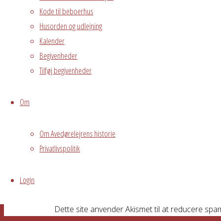
Kode til beboerhus
/var/www/avedorelejren.dk/public_html/
Husorden og udlejning
page-builder/modules/tp-comments-for
Kalender
Name
Begivenheder
Tilføj begivenheder
Email
Website
Om
Om Avedørelejrens historie
Privatlivspolitik
Comment
Login
Dette site anvender Akismet til at reducere spa