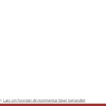
wp-content/plugins/live-composer-
m/module.php
on line
3420
m.
Læs om hvordan din kommentar bliver behandlet
.