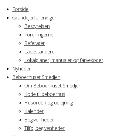
Forside
Grundejerforeningen
Bestyrelsen
Foreningerne
Home
Referater
Arrangement
Yoga & Mindfullness
Ladestandere
Lokalplaner, manualer og farvekoder
Yoga & Mindfullne
Nyheder
Beboerhuset Smedjen
Om Beboerhuset Smedjen
Kode til beboerhus
Hvornår
Husorden og udlejning
Kalender
Begivenheder
08/11/2017
Tilføj begivenheder
19:00 - 20:30