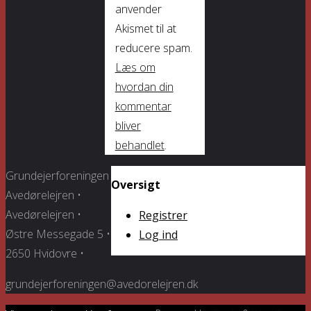
anvender
Akismet til at
reducere spam.
Læs om
hvordan din
kommentar
bliver
behandlet
.
Grundejerforeningen
Oversigt
Avedørelejren •
Avedørelejren •
Registrer
Østre Messegade 5 •
Log ind
2650 Hvidovre •
grundejerforeningen@avedorelejren.dk