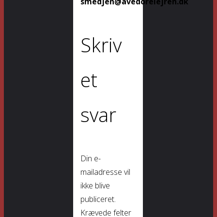
smedjen@avedorelejren.dk
Skriv
et
svar
Din e-
mailadresse vil
ikke blive
publiceret.
Krævede felter