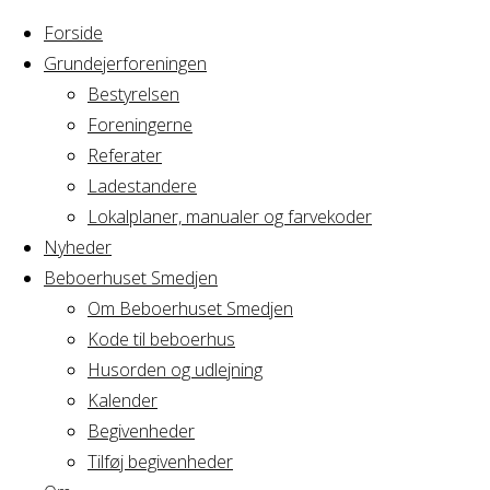
Forside
Grundejerforeningen
Bestyrelsen
Foreningerne
Referater
Ladestandere
Lokalplaner, manualer og farvekoder
Nyheder
Beboerhuset Smedjen
Om Beboerhuset Smedjen
Kode til beboerhus
Husorden og udlejning
Home
Arrangement
Kalender
Yoga &
Begivenheder
Yoga
Mindfullness
Tilføj begivenheder