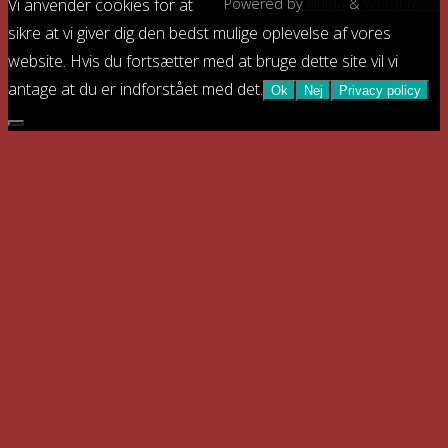
Vi anvender cookies for at
Powered by
Fluida
&
WordPress.
sikre at vi giver dig den bedst mulige oplevelse af vores
website. Hvis du fortsætter med at bruge dette site vil vi
antage at du er indforstået med det.
Ok
Nej
Privacy policy