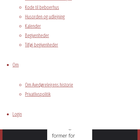
Kode til beboerhus
andre beboere
Husorden og udlejning
deltage i fælles
Kalender
”Mindfullness
Yoga og
Begivenheder
meditation”
Tilføj begivenheder
Marianne
Om
Terkildsen er
certificeret
mindfulness
Om Avedørelejrens historie
instruktør og
Privatlivspolitik
stress coach.
Hun vil
Login
undervise i
forskellige
former for