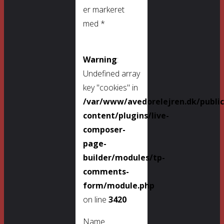
er markeret
med
*
Warning
:
Undefined array
key "cookies" in
/var/www/avedorelejren.dk/publi
content/plugins/live-
composer-
page-
builder/modules/tp-
comments-
form/module.php
on line
3420
Name