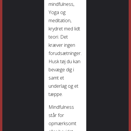
mindfulness,
Yoga og
meditation,
krydret med lidt
teori. Det
kræver ingen
forudsætninger.
Husk tøj du kan
bevæge dig i
samt et
underlag og et
tæppe.
Mindfulness
står for
opmærksomt