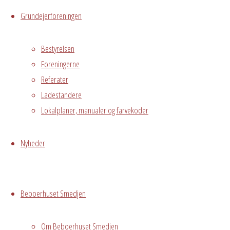
Kalender
Grundejerforeningen
iCalendar
Office
365
Outlook
Live
Bestyrelsen
Foreningerne
Referater
Hvor
Ladestandere
Lokalplaner, manualer og farvekoder
1. sal
Nyheder
Østre
Messegade 5,
Hvidovre, 2650
Beboerhuset Smedjen
Gennem 6
onsdage kan du
Om Beboerhuset Smedjen
sammen med