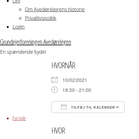
Om
Om Avedørelejrens historie
&
Privatlivspolitik
Login
Mindfullness
Grundejerforeningen Avedørelejren
En spændende bydel
HVORNÅR
10/02/2021
18:30 - 21:00
Skip
TILFØJ TIL KALENDER
to
Forside
Download ICS
Google Kalender
iCalendar
Office 365
Outloo
content
HVOR