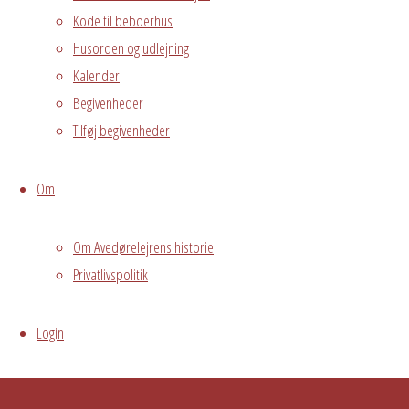
Powered by
Fluida
&
WordPress.
Kode til beboerhus
Husorden og udlejning
Kalender
Begivenheder
Tilføj begivenheder
Om
Om Avedørelejrens historie
Privatlivspolitik
Login