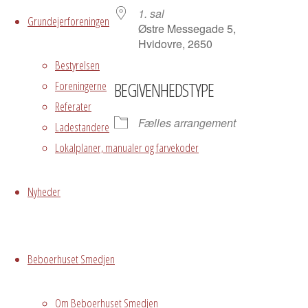
1. sal
Grundejerforeningen
Østre Messegade 5,
Hvidovre, 2650
Bestyrelsen
Foreningerne
BEGIVENHEDSTYPE
Referater
Fælles arrangement
Ladestandere
Lokalplaner, manualer og farvekoder
Grundejerforeningen
Oversigt
Nyheder
Avedørelejren •
Avedørelejren •
Registrer
Østre Messegade 5 •
Log ind
Beboerhuset Smedjen
2650 Hvidovre •
grundejerforeningen@avedorelejren.dk
Om Beboerhuset Smedjen