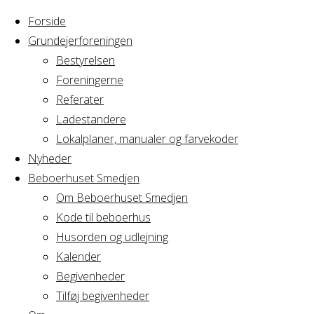
Forside
Grundejerforeningen
Bestyrelsen
Foreningerne
Referater
Ladestandere
Lokalplaner, manualer og farvekoder
Nyheder
Beboerhuset Smedjen
Om Beboerhuset Smedjen
Kode til beboerhus
Husorden og udlejning
Home
Arrangement
Kalender
Yoga &
Begivenheder
Yoga
Mindfullness
Tilføj begivenheder