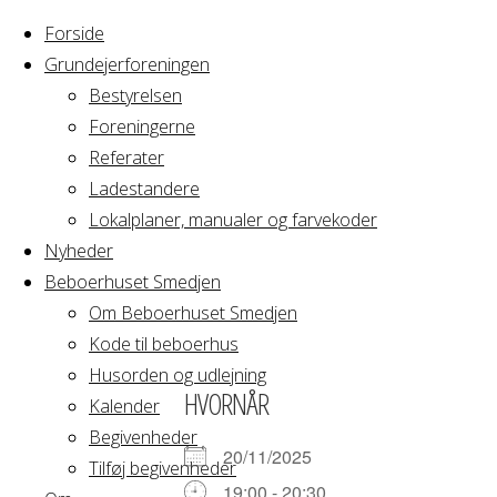
Forside
Grundejerforeningen
Bestyrelsen
Foreningerne
Home
Arrangement
Referater
Yoga hold 9
Ladestandere
Yoga
Lokalplaner, manualer og farvekoder
Nyheder
Beboerhuset Smedjen
hold 9
Om Beboerhuset Smedjen
Kode til beboerhus
Husorden og udlejning
HVORNÅR
Kalender
Begivenheder
20/11/2025
Tilføj begivenheder
19:00 - 20:30