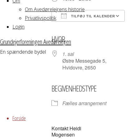
Om
Om Avedørelejrens historie
TILFØJ TIL KALENDER
Privatlivspolitik
Login
Download ICS
Google Kalender
iCalendar
Office 365
Outloo
HVOR
Grundejerforeningen Avedørelejren
En spændende bydel
1. sal
Østre Messegade 5,
Hvidovre, 2650
BEGIVENHEDSTYPE
Fælles arrangement
Skip
to
Forside
content
Kontakt Heidi
Mogensen