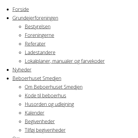
Forside
Grundejerforeningen
Bestyrelsen
Foreningerne
Home
Referater
Arrangement
Yoga hold 8
Ladestandere
Lokalplaner, manualer og farvekoder
Yoga hold 8
Nyheder
Beboerhuset Smedjen
Om Beboerhuset Smedjen
Kode til beboerhus
Hvornår
Husorden og udlejning
Kalender
Begivenheder
04/09/2025
Tilføj begivenheder
19:00 - 20:30