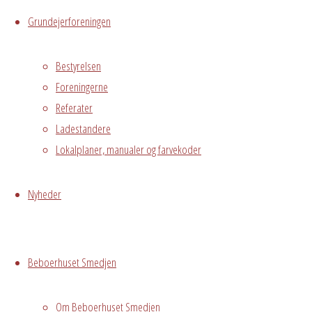
Messegade 5,
Grundejerforeningen
Hvidovre, 2650
Bestyrelsen
Begivenhedstype
Foreningerne
Referater
Ladestandere
Lokalplaner, manualer og farvekoder
Fælles
arrangement
Nyheder
Kontakt Heidi
Mogensen
22237713 for
Beboerhuset Smedjen
tilmelding og
betaling.
Om Beboerhuset Smedjen