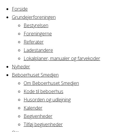
Forside
Grundejerforeningen
Bestyrelsen
Foreningerne
Home
Arrangement
Referater
Yoga hold 4
Ladestandere
Yoga
Lokalplaner, manualer og farvekoder
Nyheder
Beboerhuset Smedjen
hold 4
Om Beboerhuset Smedjen
Kode til beboerhus
Husorden og udlejning
Kalender
Hvornår
Begivenheder
Tilføj begivenheder