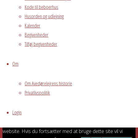
gælder 6
Kode til beboerhus
mandage kr 599
Husorden og udlejning
kr. Mobilepay
Kalender
overførslen er
Begivenheder
din tilmelding.
Tilføj begivenheder
Grundejerforeningen
Oversigt
Avedørelejren •
Om
Avedørelejren •
Registrer
Østre Messegade 5 •
Log ind
Om Avedørelejrens historie
2650 Hvidovre •
Privatlivspolitik
grundejerforeningen@avedorelejren.dk
Login
Vi anvender cookies for at
Powered by
Fluida
&
WordPress.
sikre at vi giver dig den bedst mulige oplevelse af vores
website. Hvis du fortsætter med at bruge dette site vil vi