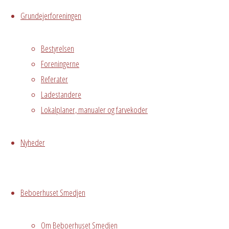
Messegade 5,
Grundejerforeningen
Hvidovre, 2650
Bestyrelsen
Begivenhedstype
Foreningerne
Referater
Ladestandere
Lokalplaner, manualer og farvekoder
Fælles
arrangement
Nyheder
Kontakt Heidi
Mogensen
22237713 for
Beboerhuset Smedjen
tilmelding og
betaling.
Tilmelding
Om Beboerhuset Smedjen