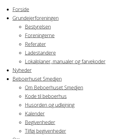
Forside
Grundejerforeningen
Bestyrelsen
Foreningerne
Home
Arrangement
Referater
Yoga - hold 2
Ladestandere
Yoga -
Lokalplaner, manualer og farvekoder
Nyheder
Beboerhuset Smedjen
hold 2
Om Beboerhuset Smedjen
Kode til beboerhus
Husorden og udlejning
Kalender
Hvornår
Begivenheder
Tilføj begivenheder