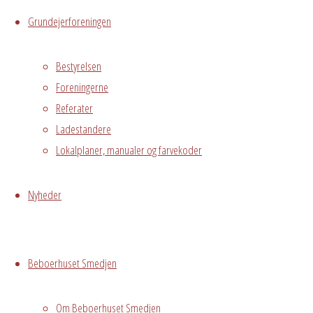
Grundejerforeningen
Hele Smedjen
Østre
Bestyrelsen
Messegade 5,
Foreningerne
Hvidovre
Referater
Ladestandere
Begivenhedstype
Lokalplaner, manualer og farvekoder
Nyheder
Fælles
arrangement
Grundejerforeningen
Beboerhuset Smedjen
Oversigt
Avedørelejren •
Avedørelejren •
Registrer
Om Beboerhuset Smedjen