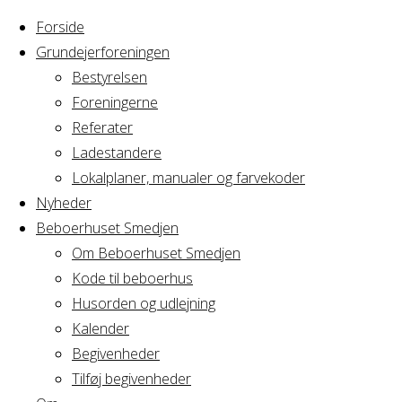
Forside
Grundejerforeningen
Bestyrelsen
Foreningerne
Home
Arrangement
Referater
Yoga hold 13
Ladestandere
Yoga
Lokalplaner, manualer og farvekoder
Nyheder
Beboerhuset Smedjen
hold
Om Beboerhuset Smedjen
Kode til beboerhus
13
Husorden og udlejning
Kalender
Begivenheder
Tilføj begivenheder