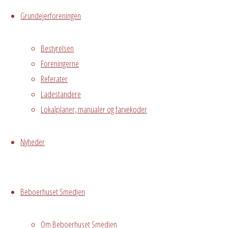
Grundejerforeningen
Hele Smedjen
Østre
Bestyrelsen
Messegade 5,
Foreningerne
Hvidovre
Referater
Ladestandere
Begivenhedstype
Lokalplaner, manualer og farvekoder
Nyheder
Fælles
arrangement
Kontakt Heidi
Beboerhuset Smedjen
Mogensen
22237713 for
Om Beboerhuset Smedjen