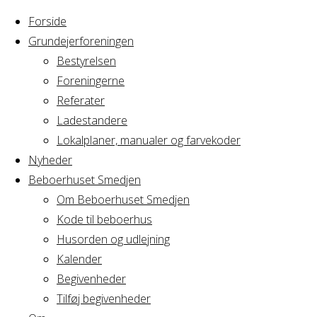
Forside
Grundejerforeningen
Bestyrelsen
Foreningerne
Home
Arrangement
Referater
Yoga hold 11
Ladestandere
Yoga
Lokalplaner, manualer og farvekoder
Nyheder
Beboerhuset Smedjen
hold
Om Beboerhuset Smedjen
Kode til beboerhus
11
Husorden og udlejning
Kalender
Begivenheder
Tilføj begivenheder