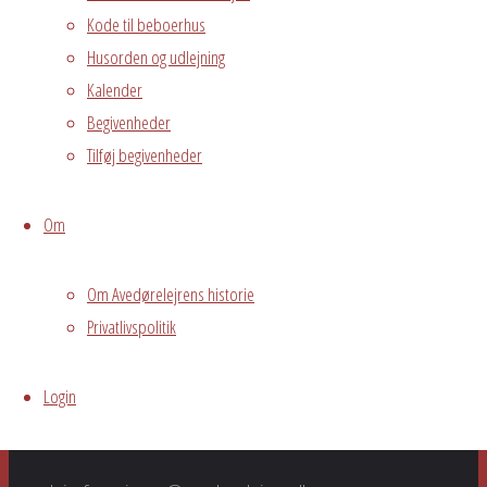
Kode til beboerhus
Husorden og udlejning
Fælles
Kalender
arrangement
Begivenheder
Kontakt Heidi
Tilføj begivenheder
Mogensen
22237713 for
Om
tilmelding og
betaling.
Om Avedørelejrens historie
Grundejerforeningen
Privatlivspolitik
Oversigt
Avedørelejren •
Avedørelejren •
Registrer
Login
Østre Messegade 5 •
Log ind
2650 Hvidovre •