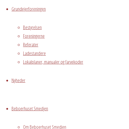
Kalender
Grundejerforeningen
iCalendar
Office
365
Outlook
Live
Bestyrelsen
Foreningerne
Referater
Hvor
Ladestandere
Lokalplaner, manualer og farvekoder
Hele Smedjen
Nyheder
Østre
Messegade 5,
Hvidovre
Beboerhuset Smedjen
Begivenhedstype
Om Beboerhuset Smedjen