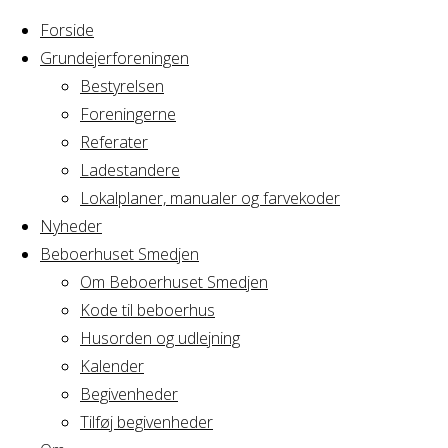
Forside
Grundejerforeningen
Bestyrelsen
Foreningerne
Referater
Ladestandere
Lokalplaner, manualer og farvekoder
Nyheder
Beboerhuset Smedjen
Om Beboerhuset Smedjen
Kode til beboerhus
Husorden og udlejning
Home
Arrangement
Kalender
Yoga hold 11
Begivenheder
Yoga
Tilføj begivenheder