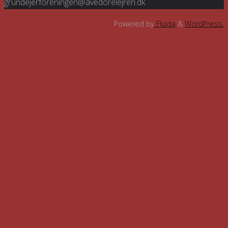
grundejerforeningen@avedorelejren.dk
Powered by
Fluida
&
WordPress.