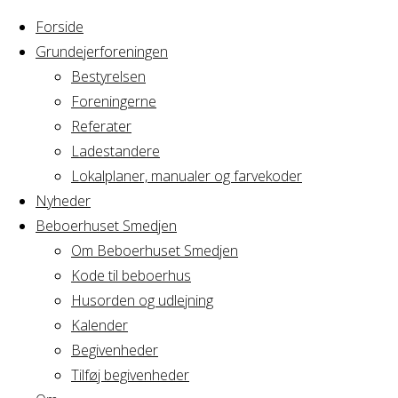
Forside
Grundejerforeningen
Bestyrelsen
Foreningerne
Home
Referater
Arrangement
Yoga hold 11
Ladestandere
Lokalplaner, manualer og farvekoder
Yoga hold 11
Nyheder
Beboerhuset Smedjen
Om Beboerhuset Smedjen
Kode til beboerhus
Hvornår
Husorden og udlejning
Kalender
Begivenheder
30/04/2026
Tilføj begivenheder
19:00 - 20:30