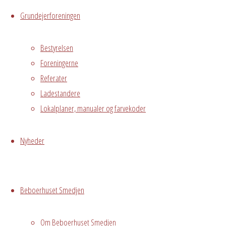
Grundejerforeningen
Hele Smedjen
Østre
Bestyrelsen
Messegade 5,
Foreningerne
Hvidovre
Referater
Ladestandere
Begivenhedstype
Lokalplaner, manualer og farvekoder
Nyheder
Fælles
arrangement
Kontakt Heidi
Beboerhuset Smedjen
Mogensen
22237713 for
Om Beboerhuset Smedjen