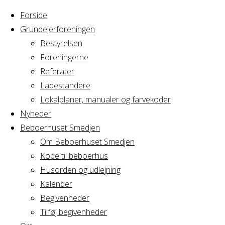
Forside
Grundejerforeningen
Bestyrelsen
Foreningerne
Home
Arrangement
Referater
Yoga hold 10
Ladestandere
Yoga
Lokalplaner, manualer og farvekoder
Nyheder
Beboerhuset Smedjen
hold
Om Beboerhuset Smedjen
Kode til beboerhus
10
Husorden og udlejning
Kalender
Begivenheder
Tilføj begivenheder