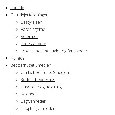
Forside
Grundejerforeningen
Bestyrelsen
Foreningerne
Home
Arrangement
Referater
Whisky
Ladestandere
Whisky
smagning
Lokalplaner, manualer og farvekoder
Nyheder
Beboerhuset Smedjen
smagning
Om Beboerhuset Smedjen
Kode til beboerhus
Husorden og udlejning
Kalender
Hvornår
Begivenheder
Tilføj begivenheder