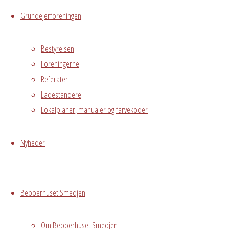
Messegade 5,
Grundejerforeningen
Hvidovre, 2650
Bestyrelsen
Begivenhedstype
Foreningerne
Referater
Ladestandere
Lokalplaner, manualer og farvekoder
Fælles
arrangement
Nyheder
Spændende
Whisky
smagning ved
Beboerhuset Smedjen
Klaus Fink
Tilmelding
Om Beboerhuset Smedjen