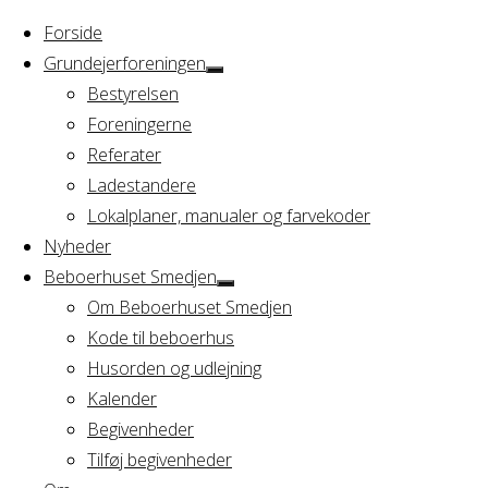
Forside
Grundejerforeningen
Bestyrelsen
Foreningerne
Home
Referater
Arrangement
Syning
Ladestandere
Lokalplaner, manualer og farvekoder
Syning
Nyheder
Beboerhuset Smedjen
Om Beboerhuset Smedjen
Kode til beboerhus
Hvornår
Husorden og udlejning
Kalender
Begivenheder
14/12/2016
Tilføj begivenheder
19:00 - 22:00