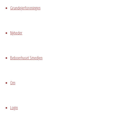
Grundejerforeningen
Uddannet dameskrædder og tilskærer og har ma
skræddere i Stockholm.
Har tidligere undervist i syning og bruger syning
Nyheder
Skriv et svar
Beboerhuset Smedjen
Din e-mailadresse vil ikke blive publiceret.
Kræved
Om
Warning
: Undefined array key "cookies" in
/var/www/avedorelejren.dk/public_html/
page-builder/modules/tp-comments-for
Login