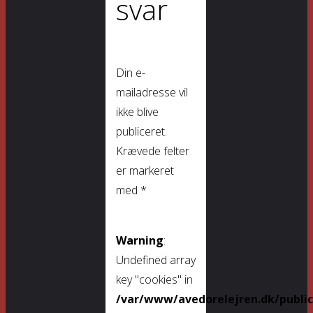
svar
Din e-
mailadresse vil
ikke blive
publiceret.
Krævede felter
er markeret
med
*
Warning
:
Undefined array
key "cookies" in
/var/www/avedorelejren.dk/publi