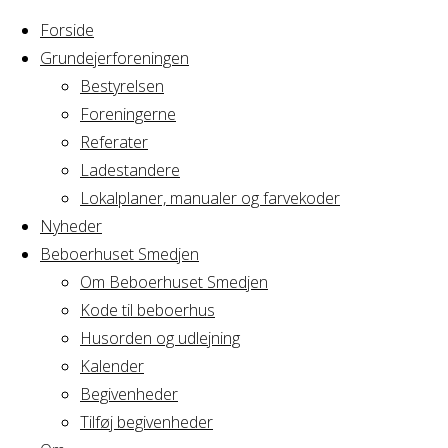
Forside
Grundejerforeningen
Bestyrelsen
Foreningerne
Home
Arrangement
Referater
Syning
Ladestandere
Syning
Lokalplaner, manualer og farvekoder
Nyheder
Beboerhuset Smedjen
Om Beboerhuset Smedjen
Hvornår
Kode til beboerhus
Husorden og udlejning
Kalender
Begivenheder
07/12/2016
Tilføj begivenheder
19:00 - 22:00