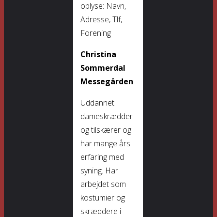
oplyse: Navn,
Adresse, Tlf,
Forening
Christina
Sommerdal
Messegården
Uddannet
dameskrædder
og tilskærer og
har mange års
erfaring med
syning. Har
arbejdet som
kostumier og
skræddere i