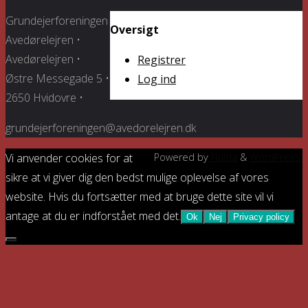
Grundejerforeningen
Oversigt
Avedørelejren •
Avedørelejren •
Registrer
Østre Messegade 5 •
Log ind
2650 Hvidovre •
grundejerforeningen@avedorelejren.dk
Vi anvender cookies for at
Powered by
Fluida
&
WordPress.
sikre at vi giver dig den bedst mulige oplevelse af vores
website. Hvis du fortsætter med at bruge dette site vil vi
antage at du er indforstået med det.
Ok
Nej
Privacy policy