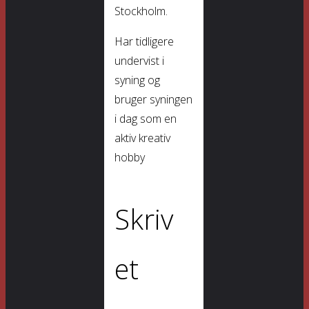
Stockholm.
Har tidligere
undervist i
syning og
bruger syningen
i dag som en
aktiv kreativ
hobby
Skriv
et