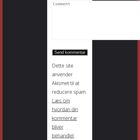
Dette site
anvender
Akismet til at
reducere spam.
Læs om
hvordan din
kommentar
bliver
behandlet
.