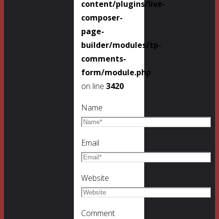
content/plugins/live-
composer-
page-
builder/modules/tp-
comments-
form/module.php
on line
3420
Name
Email
Website
Comment