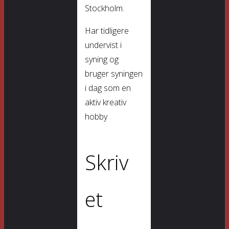
Stockholm.
Har tidligere
undervist i
syning og
bruger syningen
i dag som en
aktiv kreativ
hobby
Skriv
et