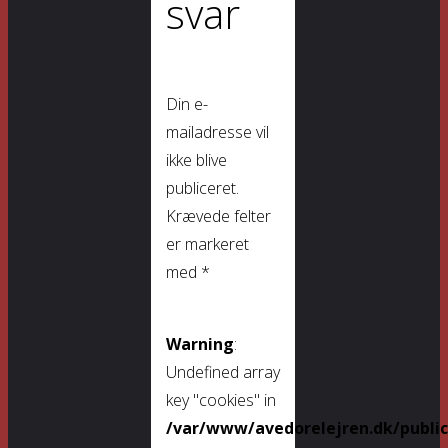
svar
Din e-
mailadresse vil
ikke blive
publiceret.
Krævede felter
er markeret
med
*
Warning
:
Undefined array
key "cookies" in
/var/www/avedorelejren.dk/publi