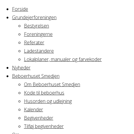
Forside
Grundejerforeningen
Bestyrelsen
Foreningerne
Home
Arrangement
Referater
Syning
Ladestandere
Syning
Lokalplaner, manualer og farvekoder
Nyheder
Beboerhuset Smedjen
Om Beboerhuset Smedjen
Hvornår
Kode til beboerhus
Husorden og udlejning
Kalender
Begivenheder
23/11/2016
Tilføj begivenheder
19:00 - 22:00