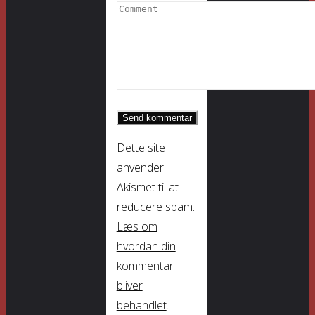
Dette site
anvender
Akismet til at
reducere spam.
Læs om
hvordan din
kommentar
bliver
behandlet
.