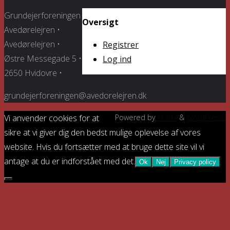
Grundejerforeningen
Oversigt
Avedørelejren •
Avedørelejren •
Registrer
Østre Messegade 5 •
Log ind
2650 Hvidovre •
grundejerforeningen@avedorelejren.dk
Vi anvender cookies for at
Powered by
Fluida
&
WordPress.
sikre at vi giver dig den bedst mulige oplevelse af vores
website. Hvis du fortsætter med at bruge dette site vil vi
antage at du er indforstået med det.
Ok
Nej
Privacy policy