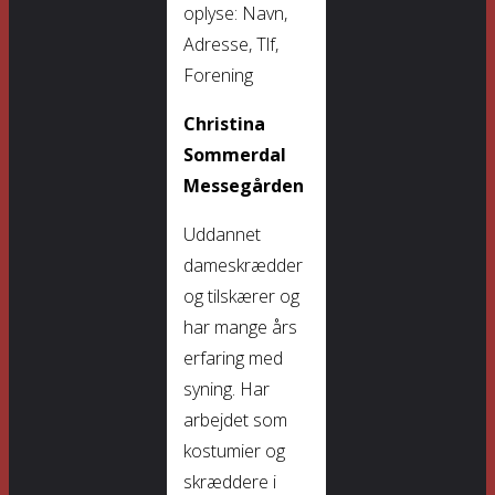
oplyse: Navn,
Adresse, Tlf,
Forening
Christina
Sommerdal
Messegården
Uddannet
dameskrædder
og tilskærer og
har mange års
erfaring med
syning. Har
arbejdet som
kostumier og
skræddere i