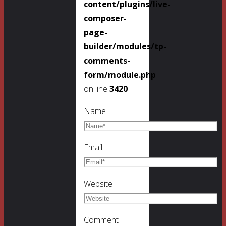
content/plugins/live-
composer-
page-
builder/modules/tp-
comments-
form/module.php
on line
3420
Name
Email
Website
Comment