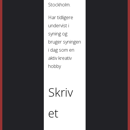
Stockholm.
Har tidligere
undervist i
syning og
bruger syningen
i dag som en
aktiv kreativ
hobby
Skriv
et