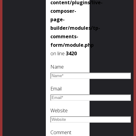
content/plugins/live-
composer-
page-
builder/modules/tp-
comments-
form/module.php
on line
3420
Name
Email
Website
Comment