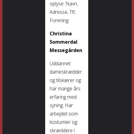
oplyse: Navn,
Adresse, Tlf,
Forening
Christina
Sommerdal
Messegården
Uddannet
dameskrædder
og tilskærer og
har mange års
erfaring med
syning. Har
arbejdet som
kostumier og
skræddere i