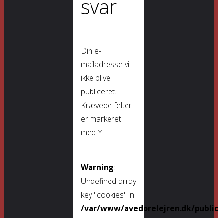
svar
Din e-
mailadresse vil
ikke blive
publiceret.
Krævede felter
er markeret
med
*
Warning
:
Undefined array
key "cookies" in
/var/www/avedorelejren.dk/publi