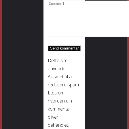
Dette site
anvender
Akismet til at
reducere spam.
Læs om
hvordan din
kommentar
bliver
behandlet
.