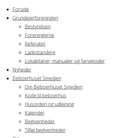
Forside
Grundejerforeningen
Bestyrelsen
Foreningerne
Home
Arrangement
Referater
Syning
Ladestandere
Syning
Lokalplaner, manualer og farvekoder
Nyheder
Beboerhuset Smedjen
Om Beboerhuset Smedjen
Hvornår
Kode til beboerhus
Husorden og udlejning
Kalender
Begivenheder
16/11/2016
Tilføj begivenheder
19:00 - 22:00