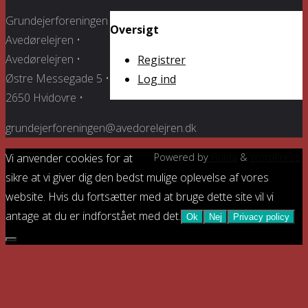
Grundejerforeningen
Oversigt
Avedørelejren •
Avedørelejren •
Registrer
Østre Messegade 5 •
Log ind
2650 Hvidovre •
grundejerforeningen@avedorelejren.dk
Vi anvender cookies for at
Powered by
Fluida
&
WordPress.
sikre at vi giver dig den bedst mulige oplevelse af vores
website. Hvis du fortsætter med at bruge dette site vil vi
antage at du er indforstået med det.
Ok
Nej
Privacy policy