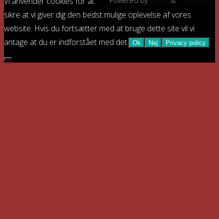
Vi anvender cookies for at
Powered by
Fluida
&
WordPress.
sikre at vi giver dig den bedst mulige oplevelse af vores
website. Hvis du fortsætter med at bruge dette site vil vi
antage at du er indforstået med det.
Ok
Nej
Privacy policy