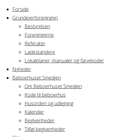
Forside
Grundejerforeningen
Bestyrelsen
Foreningerne
Home
Arrangement
Referater
Syng sammen
Ladestandere
Syng
Lokalplaner, manualer og farvekoder
Nyheder
Beboerhuset Smedjen
sammen
Om Beboerhuset Smedjen
Kode til beboerhus
Husorden og udlejning
Kalender
Hvornår
Begivenheder
Tilføj begivenheder