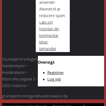
anvender
Akismet til at
reducere spam.
Læs om
hvordan din
kommentar
bliver
behandlet
.
Grundejerforeningen
Oversigt
Avedørelejren •
Avedørelejren •
Registrer
Østre Messegade 5 •
Log ind
2650 Hvidovre •
grundejerforeningen@avedorelejren.dk