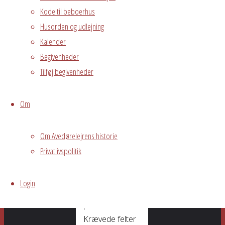
smedjen@avedorelejren.dk
Kode til beboerhus
Husorden og udlejning
Skriv
Kalender
Begivenheder
Tilføj begivenheder
et
Om
svar
Om Avedørelejrens historie
Privatlivspolitik
Din e-
mailadresse vil
Login
ikke blive
publiceret.
Krævede felter