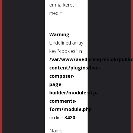
er markeret
med
*
Warning
:
Undefined array
key "cookies" in
/var/www/avedorelejren.dk/publi
content/plugins/live-
composer-
page-
builder/modules/tp-
comments-
form/module.php
on line
3420
Name