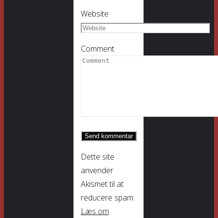
Website
Comment
Dette site
anvender
Akismet til at
reducere spam.
Læs om