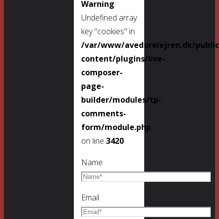
Warning
:
Undefined array
key "cookies" in
/var/www/avedorelejren.dk/publi
content/plugins/live-
composer-
page-
builder/modules/tp-
comments-
form/module.php
on line
3420
Name
Email