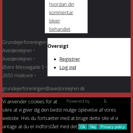
hvordan din
kommentar
bliver
behandlet
.
Grundejerforeningen
Oversigt
Avedørelejren •
Avedørelejren •
Registrer
Østre Messegade 5 •
Log ind
2650 Hvidovre •
grundejerforeningen@avedorelejren.dk
Vi anvender cookies for at
Powered by
Fluida
&
WordPress.
sikre at vi giver dig den bedst mulige oplevelse af vores
website. Hvis du fortsætter med at bruge dette site vil vi
antage at du er indforstået med det.
Ok
Nej
Privacy policy