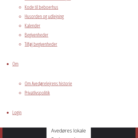
Sahra da Silva.
Kode til beboerhus
Nyd
Husorden og udlejning
stemningen
Kalender
med et glas vin,
Begivenheder
en øl eller
Tilføj begivenheder
sodavand,
medens du
lytter til Sahras
Om
da Silvas
smukke
Om Avedørelejrens historie
stemme.
Privatlivspolitik
SPYBREW
På denne aften
Login
har du mulighed
at smage
Avedøres lokale