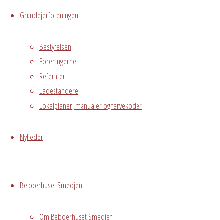
Live
Grundejerforeningen
Hvor
Bestyrelsen
Foreningerne
Referater
Ladestandere
1. sal
Østre
Lokalplaner, manualer og farvekoder
Messegade 5,
Hvidovre, 2650
Nyheder
Beboerhuset
gentager den
store succes
Beboerhuset Smedjen
med
sangerinden
Om Beboerhuset Smedjen