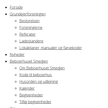
Forside
Grundejerforeningen
Bestyrelsen
Foreningerne
Home
Arrangement
Referater
Sahra Da Silva
Ladestandere
Sahra
& SPYBREW
Lokalplaner, manualer og farvekoder
Nyheder
Beboerhuset Smedjen
Da
Om Beboerhuset Smedjen
Kode til beboerhus
Silva
Husorden og udlejning
Kalender
Begivenheder
&
Tilføj begivenheder