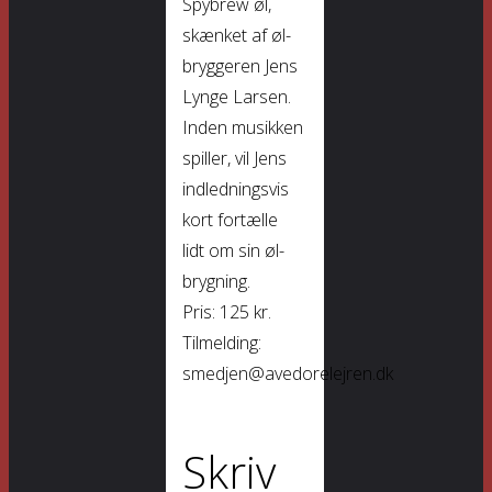
Spybrew øl,
skænket af øl-
bryggeren Jens
Lynge Larsen.
Inden musikken
spiller, vil Jens
indledningsvis
kort fortælle
lidt om sin øl-
brygning.
Pris: 125 kr.
Tilmelding:
smedjen@avedorelejren.dk
Skriv