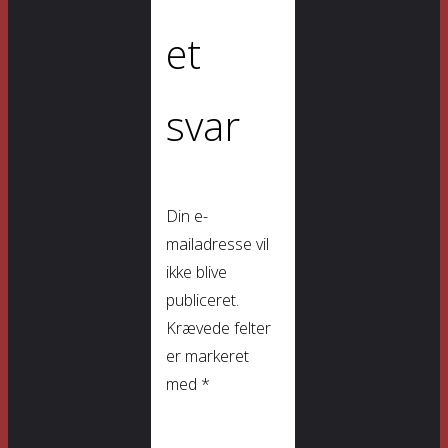
et
svar
Din e-
mailadresse vil
ikke blive
publiceret.
Krævede felter
er markeret
med
*