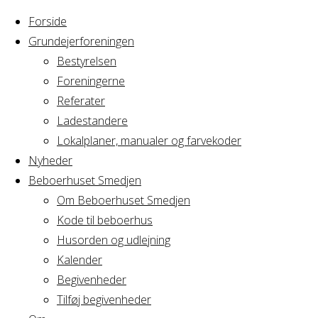
Forside
Grundejerforeningen
Bestyrelsen
Foreningerne
Referater
Ladestandere
Lokalplaner, manualer og farvekoder
Nyheder
Beboerhuset Smedjen
Om Beboerhuset Smedjen
Kode til beboerhus
Husorden og udlejning
Home
Arrangement
Møde om lokalplan 430
Kalender
Begivenheder
Tilføj begivenheder
Møde om lokalpla