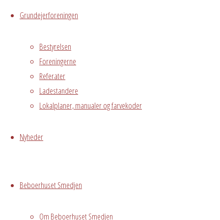
Østre Messegade 5, Hvidovre, 2650
Grundejerforeningen
Leif Sommerdal
Bestyrelsen
Foreningerne
Skriv et svar
Referater
Ladestandere
Lokalplaner, manualer og farvekoder
Din e-mailadresse vil ikke blive publiceret.
Kræved
Nyheder
Warning
: Undefined array key "cookies" in
/var/www/avedorelejren.dk/public_html/
Beboerhuset Smedjen
page-builder/modules/tp-comments-for
Name
Om Beboerhuset Smedjen