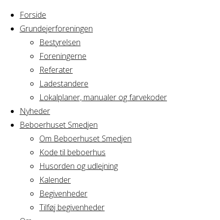
Forside
Grundejerforeningen
Bestyrelsen
Foreningerne
Home
Referater
Arrangement
Mindfulness & Yoga v/Marianne T
Ladestandere
Lokalplaner, manualer og farvekoder
Mindfulness & Yog
Nyheder
Beboerhuset Smedjen
Om Beboerhuset Smedjen
Kode til beboerhus
Hvornår
Husorden og udlejning
Kalender
Begivenheder
02/10/2019
Tilføj begivenheder
18:30 - 20:30