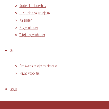
Kode til beboerhus
Husorden og udlejning
Fælles
Kalender
arrangement
Begivenheder
Grundejerforeningen
Tilføj begivenheder
Oversigt
Avedørelejren •
Avedørelejren •
Registrer
Om
Østre Messegade 5 •
Log ind
2650 Hvidovre •
Om Avedørelejrens historie
grundejerforeningen@avedorelejren.dk
Privatlivspolitik
Powered by
Fluida
&
WordPress.
Login