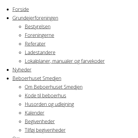
Forside
Grundejerforeningen
Bestyrelsen
Foreningerne
Referater
Ladestandere
Lokalplaner, manualer og farvekoder
Nyheder
Beboerhuset Smedjen
Om Beboerhuset Smedjen
Kode til beboerhus
Husorden og udlejning
Home
Arrangement
Kalender
Mindfulness og
Begivenheder
Mindfulness
Yoga
Tilføj begivenheder