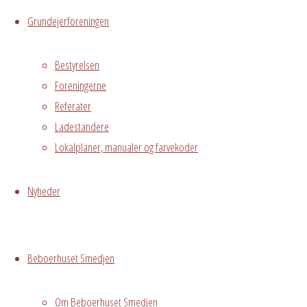
Kalender
Grundejerforeningen
iCalendar
Office
365
Outlook
Live
Bestyrelsen
Foreningerne
Referater
Hvor
Ladestandere
Lokalplaner, manualer og farvekoder
1. sal
Nyheder
Østre
Messegade 5,
Hvidovre, 2650
Beboerhuset Smedjen
Begivenhedstype
Om Beboerhuset Smedjen