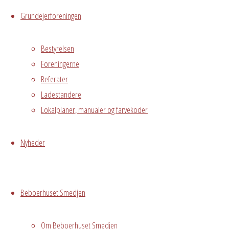
Grundejerforeningen
1. sal
Østre
Bestyrelsen
Messegade 5,
Foreningerne
Hvidovre, 2650
Referater
Ladestandere
Begivenhedstype
Lokalplaner, manualer og farvekoder
Nyheder
Fælles
arrangement
Grundejerforeningen
Beboerhuset Smedjen
Oversigt
Avedørelejren •
Avedørelejren •
Registrer
Om Beboerhuset Smedjen