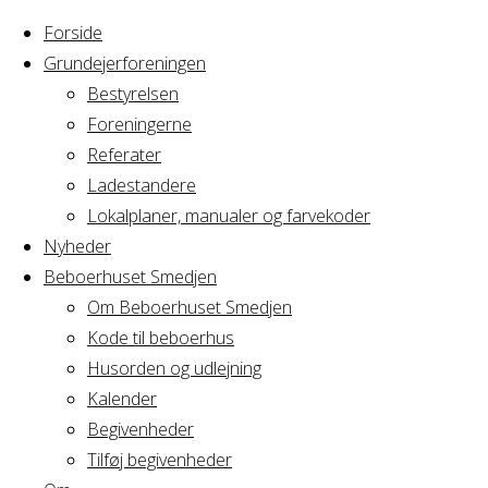
Forside
Grundejerforeningen
Bestyrelsen
Foreningerne
Home
Arrangement
Referater
Mindfulness og
Ladestandere
Mindfulness
Yoga
Lokalplaner, manualer og farvekoder
Nyheder
Beboerhuset Smedjen
og
Om Beboerhuset Smedjen
Kode til beboerhus
Yoga
Husorden og udlejning
Kalender
Begivenheder
Tilføj begivenheder