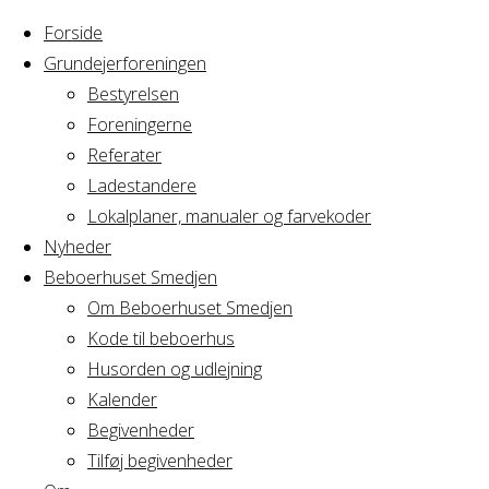
Forside
Grundejerforeningen
Bestyrelsen
Foreningerne
Home
Referater
Arrangement
Meesegården bestyrelsesmøde
Ladestandere
Lokalplaner, manualer og farvekoder
Meesegården best
Nyheder
Beboerhuset Smedjen
Om Beboerhuset Smedjen
Kode til beboerhus
Hvornår
Husorden og udlejning
Kalender
Begivenheder
24/01/2019
Tilføj begivenheder
19:00 - 22:00