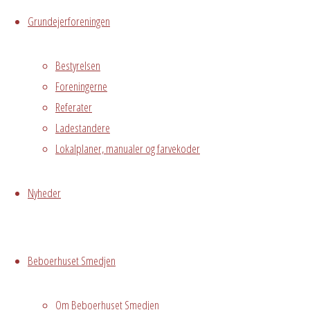
Hvidovre, DK,
Grundejerforeningen
2650
Bestyrelsen
Begivenhedstype
Foreningerne
Referater
Ladestandere
Privat
Lokalplaner, manualer og farvekoder
arrangement
Gunhild
Nyheder
Frokost for
Beboerhuset Smedjen
mine gamle
kollegaer - ca.
Om Beboerhuset Smedjen