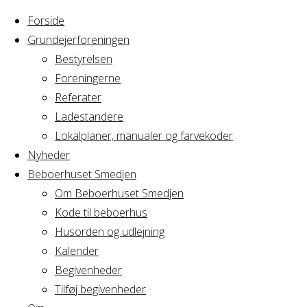
Forside
Grundejerforeningen
Bestyrelsen
Foreningerne
Home
Arrangement
Referater
Kollegafrokost
Ladestandere
Kollegafrokost
Lokalplaner, manualer og farvekoder
Nyheder
Beboerhuset Smedjen
Om Beboerhuset Smedjen
Hvornår
Kode til beboerhus
Husorden og udlejning
Kalender
Begivenheder
04/09/2018
Tilføj begivenheder
12:00 - 18:00