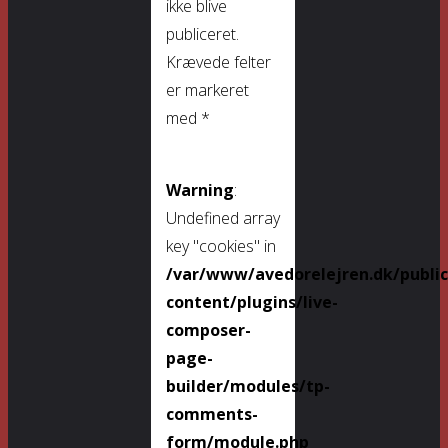
ikke blive
publiceret.
Krævede felter
er markeret
med
*
Warning
:
Undefined array
key "cookies" in
/var/www/avedorelejren.dk/publi
content/plugins/live-
composer-
page-
builder/modules/tp-
comments-
form/module.php