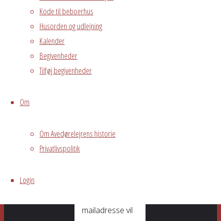
25 stk.
Kode til beboerhus
Vi klarer selv
Husorden og udlejning
rengøring.
Kalender
Begivenheder
Tilføj begivenheder
Skriv
Om
et
Om Avedørelejrens historie
svar
Privatlivspolitik
Login
Din e-
mailadresse vil