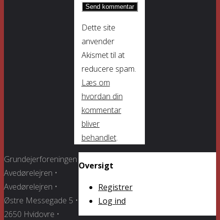
Dette site
anvender
Akismet til at
reducere spam.
Læs om
hvordan din
kommentar
bliver
behandlet
.
Grundejerforeningen
Oversigt
Avedørelejren •
Avedørelejren •
Registrer
Østre Messegade 5 •
Log ind
2650 Hvidovre •