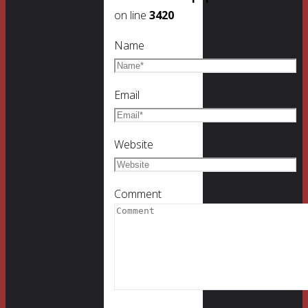
on line
3420
Name
Email
Website
Comment