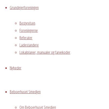
Hvidovre, DK,
Grundejerforeningen
2650
Bestyrelsen
Begivenhedstype
Foreningerne
Referater
Ladestandere
Fælles
Lokalplaner, manualer og farvekoder
arrangement
Hyggeklub for
Nyheder
alle aldre
Ingen tilmelding
Beboerhuset Smedjen
og gratis
Grundejerforeningen
Oversigt
Om Beboerhuset Smedjen