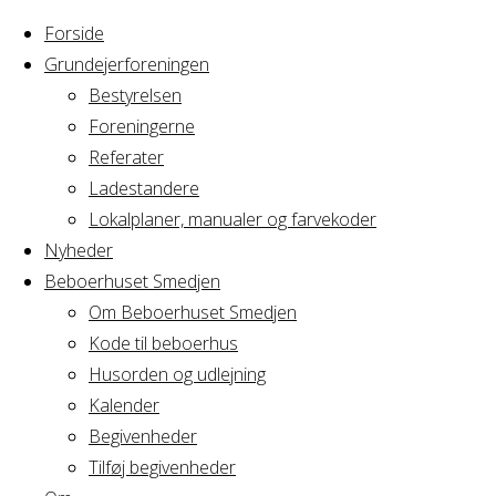
Forside
Grundejerforeningen
Bestyrelsen
Foreningerne
Home
Arrangement
Referater
Hyggeklub
Ladestandere
Hyggeklub
Lokalplaner, manualer og farvekoder
Nyheder
Beboerhuset Smedjen
Om Beboerhuset Smedjen
Hvornår
Kode til beboerhus
Husorden og udlejning
Kalender
Begivenheder
16/01/2018
Tilføj begivenheder
13:00 - 16:00