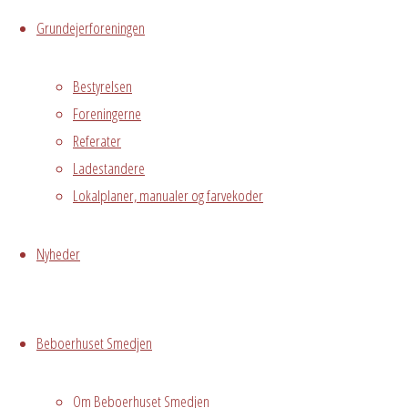
Live
Grundejerforeningen
Hvor
Bestyrelsen
Foreningerne
Referater
Ladestandere
Stuen
Østre
Lokalplaner, manualer og farvekoder
Messegade 5,
Avedørelejren,
Nyheder
Hvidovre, DK,
2650
Beboerhuset Smedjen
Begivenhedstype
Om Beboerhuset Smedjen