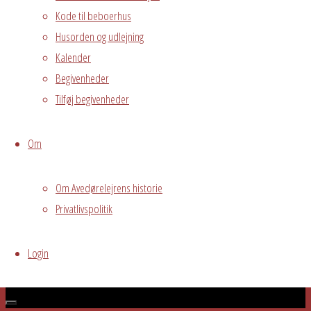
Kode til beboerhus
Fælles
Husorden og udlejning
arrangement
Kalender
Begivenheder
Grundejerforeningen
Oversigt
Tilføj begivenheder
Avedørelejren •
Avedørelejren •
Registrer
Østre Messegade 5 •
Log ind
Om
2650 Hvidovre •
Om Avedørelejrens historie
grundejerforeningen@avedorelejren.dk
Privatlivspolitik
Vi anvender cookies for at
Powered by
Fluida
&
WordPress.
sikre at vi giver dig den bedst mulige oplevelse af vores
Login
website. Hvis du fortsætter med at bruge dette site vil vi
antage at du er indforstået med det.
Ok
Nej
Privacy policy