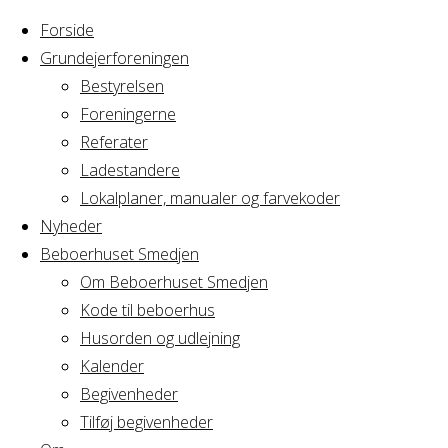
Forside
Grundejerforeningen
Bestyrelsen
Foreningerne
Home
Arrangement
Referater
Grøn Gruppe
Ladestandere
Grøn
Arrangement
Lokalplaner, manualer og farvekoder
om Bioversitet
Nyheder
Beboerhuset Smedjen
Gruppe
Om Beboerhuset Smedjen
Kode til beboerhus
Arrangement
Husorden og udlejning
Kalender
Begivenheder
om
Tilføj begivenheder