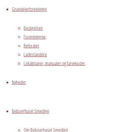
Grundejerforeningen
1. sal
Østre
Bestyrelsen
Messegade 5,
Foreningerne
Hvidovre, 2650
Referater
Ladestandere
Begivenhedstype
Lokalplaner, manualer og farvekoder
Nyheder
Fælles
arrangement
Grundejerforeningen
Beboerhuset Smedjen
Oversigt
Avedørelejren •
Avedørelejren •
Registrer
Om Beboerhuset Smedjen