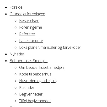
Forside
Grundejerforeningen
Bestyrelsen
Foreningerne
Home
Arrangement
Referater
Generalforsamling
Ladestandere
Generalforsaml
i Messegården
Lokalplaner, manualer og farvekoder
Nyheder
Beboerhuset Smedjen
i
Om Beboerhuset Smedjen
Kode til beboerhus
Messegården
Husorden og udlejning
Kalender
Begivenheder
Tilføj begivenheder