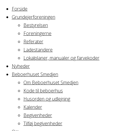
Forside
Grundejerforeningen
Bestyrelsen
Foreningerne
Home
Referater
Arrangement
generalforsamling i kompagnistok
Ladestandere
Lokalplaner, manualer og farvekoder
generalforsamling
Nyheder
Beboerhuset Smedjen
Om Beboerhuset Smedjen
Kode til beboerhus
Hvornår
Husorden og udlejning
Kalender
Begivenheder
09/12/2021
Tilføj begivenheder
18:00 - 21:30