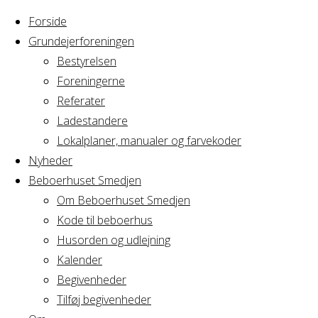
Forside
Grundejerforeningen
Bestyrelsen
Foreningerne
Home
Arrangement
Referater
Foredrag om
Ladestandere
Foredrag
de gamle
Lokalplaner, manualer og farvekoder
sporvogne i
Nyheder
København
Beboerhuset Smedjen
om de
Om Beboerhuset Smedjen
Kode til beboerhus
gamle
Husorden og udlejning
Kalender
Begivenheder
sporvogne
Tilføj begivenheder