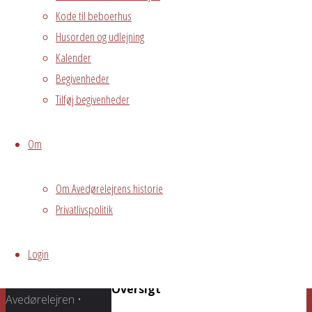
Kode til beboerhus
Husorden og udlejning
Fælles
Kalender
arrangement
Begivenheder
Ved Finn Erik
Tilføj begivenheder
Larsen fra
Sporvejsmuseet
Om
Skjoldenæsholm.
Pris 25 kroner,
Om Avedørelejrens historie
tilmelding
Privatlivspolitik
smedjen@avedorelejren@dk,
begrænsede
pladser.
Login
Grundejerforeningen
Oversigt
Avedørelejren •