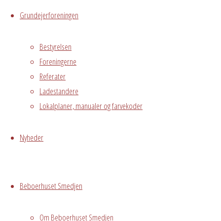
Kalender
Grundejerforeningen
iCalendar
Office
365
Outlook
Live
Bestyrelsen
Foreningerne
Referater
Hvor
Ladestandere
Lokalplaner, manualer og farvekoder
Hele Smedjen
Nyheder
Østre
Messegade 5,
Hvidovre
Beboerhuset Smedjen
Begivenhedstype
Om Beboerhuset Smedjen